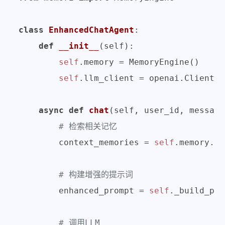
class
EnhancedChatAgent
:

def
__init__
(
self
):

self
.memory = MemoryEngine()

self
.llm_client = openai.Client()

async
def
chat
(
self, user_id, message
# 检索相关记忆
        context_memories = 
self
.memory.re
# 构建增强的提示词
        enhanced_prompt = 
self
._build_pro
# 调用LLM