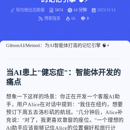
轻功使出总跑偏
5874
14 分钟
2025/11/13
博客独享
66
0
GibsonAI/Memori：为AI智能体打造的记忆引擎 🧠⚡
当AI患上"健忘症"：智能体开发的
痛点
想象一下这样的场景：你正在开发一个客服AI助
手，用户Alice在对话中提到："我住在纽约，想要
预订下周五去洛杉矶的航班。"几分钟后，Alice补
充说："对了，我更喜欢靠窗的座位。"一个理想的
AI助手应该能够记住Alice的位置偏好和旅行计