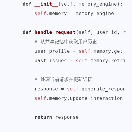
def
__init__
(
self, memory_engine
):

self
.memory = memory_engine

def
handle_request
(
self, user_id, req
# 从共享记忆中获取用户历史
        user_profile = 
self
.memory.get_us
        past_issues = 
self
.memory.retriev
# 处理当前请求并更新记忆
        response = 
self
.generate_response
self
.memory.update_interaction_hi
return