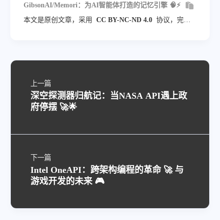
GibsonAI/Memori：为AI智能体打造的记忆引擎 🧠⚡
本文是原创文章，采用
CC BY-NC-ND 4.0
协议，完整
转载请注明来自
blog.veyvin.com
上一篇
深空探测器归航记：当NASA API遇上政
府停摆 🚀🌟
下一篇
Intel OneAPI：跨架构编程的革命 🚀 与
游戏开发的未来 🎮