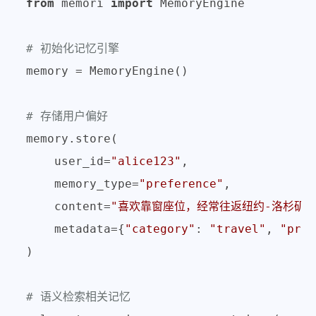
from
 memori 
import
 MemoryEngine

# 初始化记忆引擎
memory = MemoryEngine()

# 存储用户偏好
memory.store(

    user_id=
"alice123"
,

    memory_type=
"preference"
,

    content=
"喜欢靠窗座位，经常往返纽约-洛杉矶"
,
    metadata={
"category"
: 
"travel"
, 
"prio
)

# 语义检索相关记忆