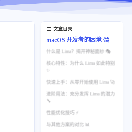
文章目录
macOS 开发者的困境 🤔
什么是 Lima？揭开神秘面纱 🎭
核心特性：为什么 Lima 如此特别
✨
快速上手：从零开始使用 Lima 🚀
无缝的集成体验
进阶用法：充分发挥 Lima 的潜力
自动端口转发
安装 Lima
🔧
文件系统集成
创建你的第一个虚拟机
性能优化技巧 ⚡
自定义配置
实际使用示例
与其他方案的对比 📊
多实例管理