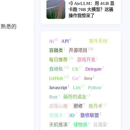
💨 AirLLM：用 4GB 显
卡跑 70B 大模型？这骚
操作我惊呆了
用熟悉的
69
0
2
1
Ai
API
C++
事件系统
1
159
容器类
开源项目
159
2
每日推荐
游戏开发
159
13
1
自动化
Cli
Delegate
159
8
2
GitHub
Go
Java
2
12
1
Javascript
Llm
Python
4
10
Rust
画符的道友
2
7
19
去除心魔
邪修
炼丹术
3
7
2
傀儡术
3D
散修联盟
0
0
1
天机推演
储物袋
云渲染