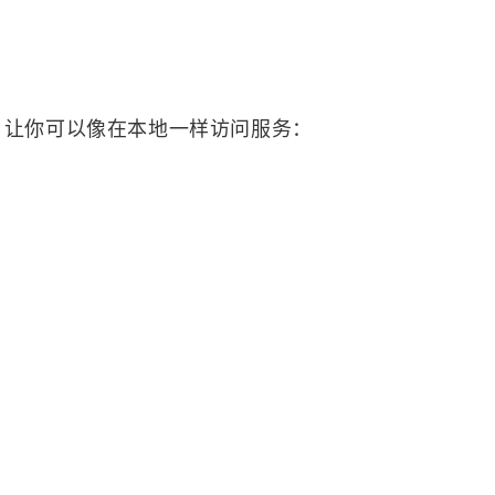
接，让你可以像在本地一样访问服务：
标签
寻找感兴趣的领域
69
0
2
1
Ai
API
C++
事件系统
容器
159
13
1
159
自动化
Cli
Delegate
GitHub
4
10
2
7
Rust
画符的道友
去除心魔
邪修
0
0
1
19
天机推演
储物袋
云渲染
UE5