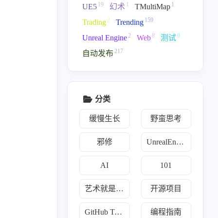
19
1
1
UE5
幻术
TMultiMap
2
159
Trading
Trending
2
8
0
Unreal Engine
Web
测试
217
自动发布
分类
缓慢生长
野蛮思考
邪修
UnrealEngine
1
159
159
2
类
开源项目
每日推荐
游戏开发
AI
101
8
2
2
12
1
Go
Java
Javascript
Llm
Python
艺术就是爆炸
开源项目
19
3
7
2
炼丹术
傀儡术
3D
散修联盟
GitHub Trending
编程指南
1
1
2
159
幻术
TMultiMap
Trading
Trending