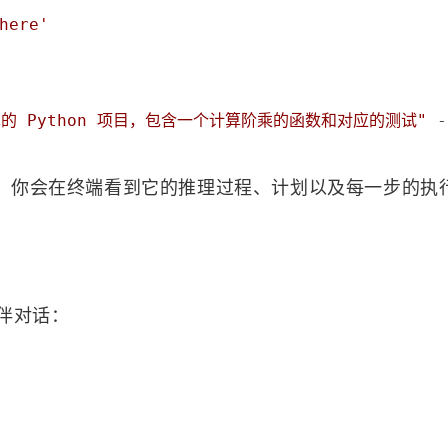
here'
的 Python 项目，包含一个计算阶乘的函数和对应的测试"
 -
行动。你会在终端看到它的推理过程、计划以及每一步的执
标签
寻找感兴趣的领域
69
0
2
1
Ai
API
C++
事件系统
容器
伴对话：
160
13
1
160
自动化
Cli
Delegate
GitHub
4
10
2
7
Rust
画符的道友
去除心魔
邪修
0
0
1
19
天机推演
储物袋
云渲染
UE5