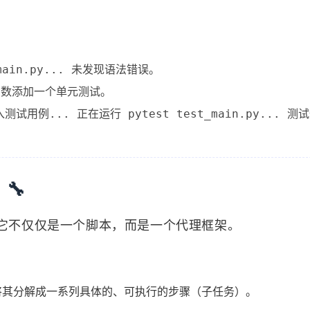
2
8
0
Unreal Engine
Web
测试
自动发


 main.py... 未发现语法错误。

 函数添加一个单元测试。

八月 2026
七月 2026
8
31
篇
篇
四月 2026
三月 2026
26
53
篇
篇
🔧
十二月 2025
十一月 2025
计。它不仅仅是一个脚本，而是一个代理框架。
22
95
篇
篇
五月 2025
1
篇
将其分解成一系列具体的、可执行的步骤（子任务）。