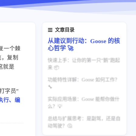
文章目录
从建议到行动：Goose 的核
心哲学 🚀
复一个棘
跳，复制
快速上手：让你的第一只“鹅”跑起
这就是
来 📦
功能特性详解：Goose 如何工作？
安装
🔧
打字员”
基础使用
实际应用场景：Goose 能帮你做什
核心组件
执行、编
交互模式
么？💡
可扩展性
总结与扩展思考：是副驾，还是自
场景一：项目脚手架与初始化
动驾驶？🤔
场景二：依赖升级与迁移