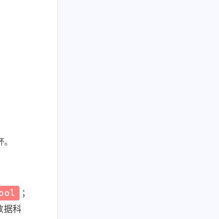
坏。
ool
；
到数据科