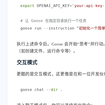
export
 OPENAI_API_KEY=
'your-api-key-
# 让 Goose 在指定目录执行一个任务
goose run --instruction 
"初始化一个简单
执行上述命令后，Goose 会开始“思考”并
互动
最近评论
（如创建文件、运行命令等）。
交互模式
stonewu
更酷的是交互模式，这更像是在和一位开发伙
<p>又改回用七牛云内部的
SSL证书😒</p>
goose chat --
dir
11-13-2025