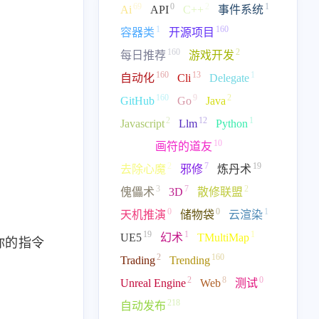
69
0
2
1
Ai
API
C++
事件系统
1
160
容器类
开源项目
160
2
每日推荐
游戏开发
160
13
1
自动化
Cli
Delegate
160
9
2
GitHub
Go
Java
2
12
1
Javascript
Llm
Python
4
10
Rust
画符的道友
2
7
19
去除心魔
邪修
炼丹术
3
7
2
傀儡术
3D
散修联盟
0
0
1
天机推演
储物袋
云渲染
19
1
1
UE5
幻术
TMultiMap
你的指令
2
160
Trading
Trending
2
8
0
Unreal Engine
Web
测试
218
自动发布