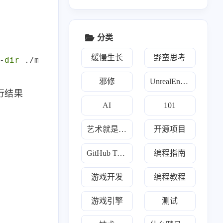
分类
缓慢生长
野蛮思考
-
dir
邪修
UnrealEngine
行结果
AI
101
艺术就是爆炸
开源项目
1
160
160
2
类
开源项目
每日推荐
游戏开发
GitHub Trending
编程指南
9
2
2
12
1
Go
Java
Javascript
Llm
Python
游戏开发
编程教程
19
3
7
2
炼丹术
傀儡术
3D
散修联盟
游戏引擎
测试
1
1
2
160
幻术
TMultiMap
Trading
Trending