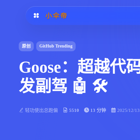
小伞帝
原创
GitHub Trending
Goose：超越代
发副驾 🤖 🛠️
轻功使出总跑偏
5510
13 分钟
2025/12/13