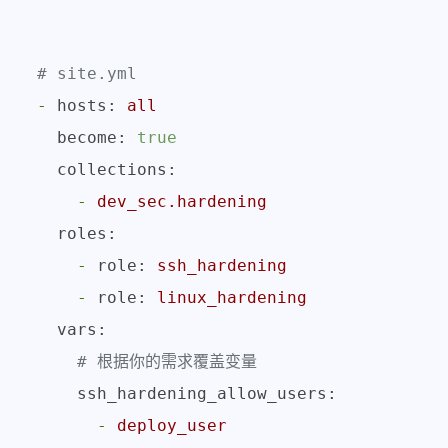
# site.yml
-
hosts:
all
become:
true
collections:
-
dev_sec.hardening
roles:
-
role:
ssh_hardening
-
role:
linux_hardening
vars:
# 根据你的需求覆盖变量
ssh_hardening_allow_users:
-
deploy_user