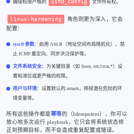
sshd_config
确保权限严格的
文件所有权。
linux-hardening
角色则更为深入，它会
配置：
sysctl 参数
：启用 ASLR（地址空间布局随机化）、禁
止 ICMP 重定向、同步洪泛保护等。
文件系统安全
：为关键目录（如 /boot, /etc/cron.*）设
置粘滞位或更严格的权限。
用户与环境
：设置默认的 umask，移除潜在危险的环
境变量等。
所有这些操作都是
幂等
的（Idempotent），你可以
放心地多次运行 playbook，它只会将系统状态修
正到预期目标，而不会造成重复配置或错误。