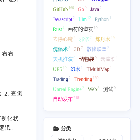
160
9
2
GitHub
Go
Java
2
12
1
Javascript
Llm
Python
4
10
Rust
画符的道友
2
7
19
去除心魔
邪修
炼丹术
3
7
2
傀儡术
3D
散修联盟
，看看
0
0
1
天机推演
储物袋
云渲染
19
1
1
UE5
幻术
TMultiMap
2
160
Trading
Trending
2
8
0
Unreal Engine
Web
测试
2. 查询
218
自动发布
的可视化状
策逻辑。
分类