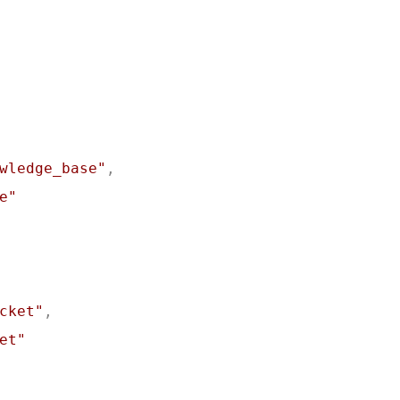
2
8
0
Unreal Engine
Web
测试
自动发
八月 2026
七月 2026
8
31
篇
篇
wledge_base"
,
e"
四月 2026
三月 2026
26
53
篇
篇
十二月 2025
十一月 2025
22
95
篇
篇
cket"
,
et"
五月 2025
1
篇