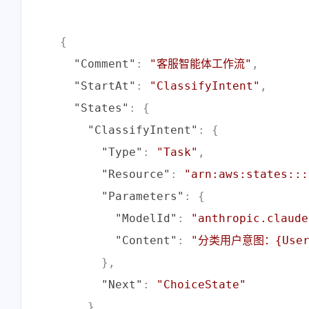
{
"Comment"
:
"客服智能体工作流"
,
"StartAt"
:
"ClassifyIntent"
,
"States"
:
{
"ClassifyIntent"
:
{
互动
最近评论
"Type"
:
"Task"
,
"Resource"
:
"arn:aws:states:::
"Parameters"
:
{
stonewu
"ModelId"
:
"anthropic.claude
<p>又改回用七牛云内部的
"Content"
:
"分类用户意图：{UserQ
SSL证书😒</p>
}
,
11-13-2025
"Next"
:
"ChoiceState"
}
,