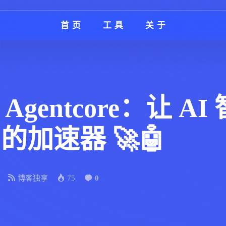
首页
工具
关于
ck Agentcore：让 
的加速器 🚀🤖
博客独享
75
0