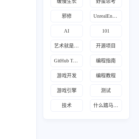
缓慢生长
野蛮思考
邪修
UnrealEngine
AI
101
艺术就是爆炸
开源项目
GitHub Trending
编程指南
游戏开发
编程教程
游戏引擎
测试
1
160
160
2
类
开源项目
每日推荐
游戏开发
技术
什么踏马的叫惊喜
9
2
2
12
1
Go
Java
Javascript
Llm
Python
19
3
7
2
炼丹术
傀儡术
3D
散修联盟
1
1
2
160
幻术
TMultiMap
Trading
Trending