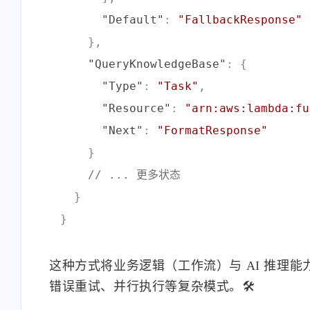
"Default"
:
"FallbackResponse"
}
,
"QueryKnowledgeBase"
:
{
"Type"
:
"Task"
,
"Resource"
:
"arn:aws:lambda:fu
"Next"
:
"FormatResponse"
}
// ... 更多状态
}
}
这种方式将业务逻辑（工作流）与 AI 推理
错误重试、并行执行等复杂模式。🛠️