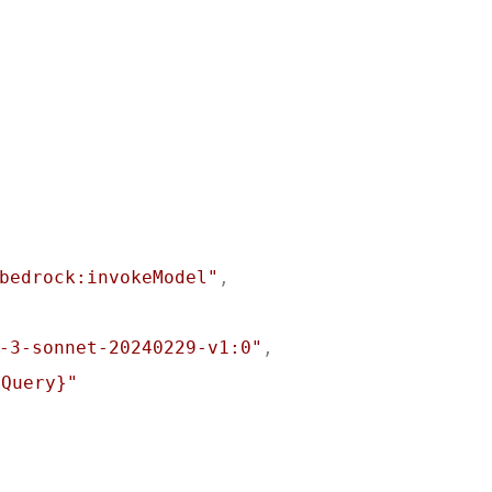
标签
寻找感兴趣的领域
bedrock:invokeModel"
,
69
0
2
1
Ai
API
C++
事件系统
容器
-3-sonnet-20240229-v1:0"
,
160
13
1
160
uery}"
自动化
Cli
Delegate
GitHub
4
10
2
7
Rust
画符的道友
去除心魔
邪修
0
0
1
19
天机推演
储物袋
云渲染
UE5