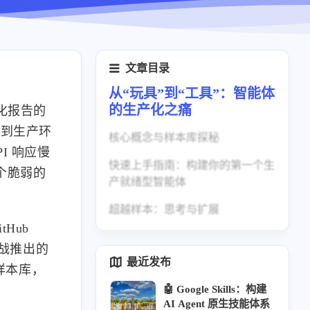
文章目录
从“玩具”到“工具”：智能体
的生产化之痛
化报告的
署到生产环
核心概念与样本库探秘
I 响应慢
快速上手指南：构建你的第一个生
示例一：复杂编排与工作流引擎
个脆弱的
产就绪型智能体
示例二：内置可观测性与审计追
超越样本：思考与扩展
踪
Hub
挑战推出的
最近发布
践样本库，
🤖 Google Skills：构建
AI Agent 原生技能体系