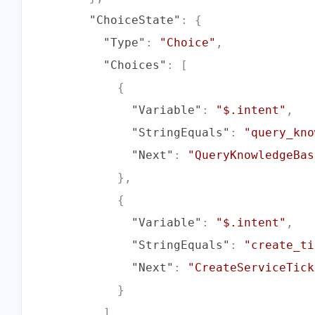
"ChoiceState"
:
{
"Type"
:
"Choice"
,
"Choices"
:
[
{
"Variable"
:
"$.intent"
,
"StringEquals"
:
"query_kno
"Next"
:
"QueryKnowledgeBas
}
,
{
"Variable"
:
"$.intent"
,
"StringEquals"
:
"create_ti
"Next"
:
"CreateServiceTick
}
]
,