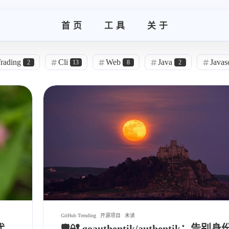
首页
工具
关于
rading
Cli
Web
Java
Javasc
2
13
8
2
每日推荐
开源项目
Trending
9
159
159
159
游戏开发
C++
Delegate
2
2
1
测试
云渲染
邪修
储物袋
0
1
7
幻术
炼丹术
画符的道友
0
1
19
10
GitHub Trending
开源项目
未读
代
🛡️🔐 goauthentik/authentik：告别