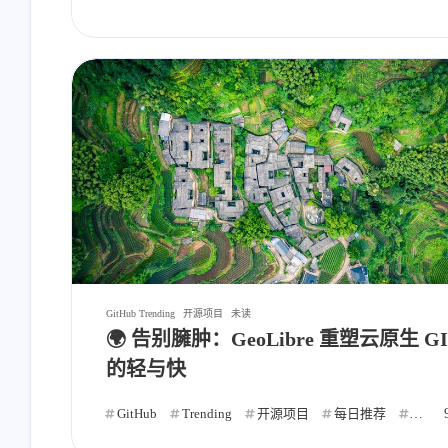
GitHub Trending
开源项目
未读
🌍 告别臃肿：GeoLibre 重塑云原生 GI
的轻与快
GitHub
Trending
开源项目
每日推荐
自动