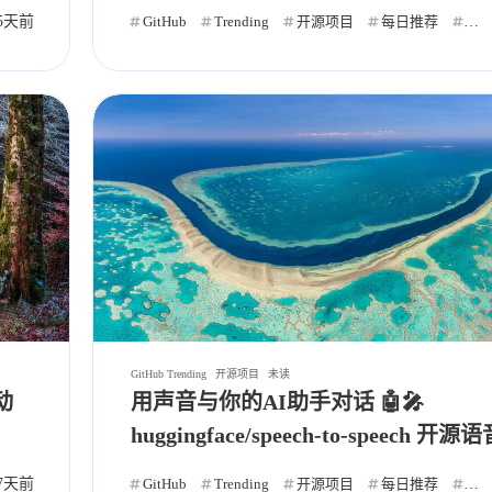
验
发布
5天前
自动化
Ai
GitHub
Trending
开源项目
每日推荐
自
八月 2026
七月 2026
7
31
篇
篇
四月 2026
三月 2026
26
53
篇
篇
十二月 2025
十一月 2025
22
95
篇
篇
五月 2025
GitHub Trending
开源项目
未读
1
篇
动
用声音与你的AI助手对话 🤖🎤
huggingface/speech-to-speech 开源
擎探秘
发布
7天前
自动化
Ai
GitHub
Cli
Trending
开源项目
每日推荐
自