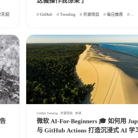
这骚操作我惊呆了
发布
2天前
自动化
GitHub
Trending
开源项目
每日推荐
自
标签
寻找感兴趣的领域
69
0
2
1
Ai
API
C++
事件系统
容器
159
13
1
159
自动化
Cli
Delegate
GitHub
4
10
2
7
Rust
画符的道友
去除心魔
邪修
GitHub Trending
开源项目
未读
0
0
1
19
天机推演
储物袋
云渲染
UE5
，告
微软 AI-For-Beginners 🎓 如何用 Jup
与 GitHub Actions 打造沉浸式 AI 
2
8
0
Unreal Engine
Web
测试
自动发