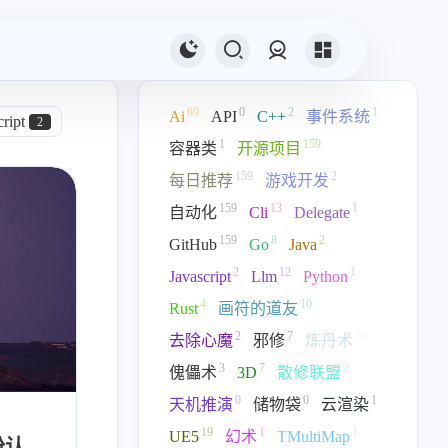
登录
69
0
2
1
Ai
API
C++
事件系统
ript
2
1
159
容器类
开源项目
159
2
每日推荐
游戏开发
159
13
1
自动化
Cli
Delegate
159
8
2
GitHub
Go
Java
0
2
12
1
Javascript
Llm
Python
3D
7
4
10
Rust
画符的道友
2
7
19
去除心魔
邪修
炼丹术
3
7
2
傀儡术
3D
散修联盟
0
0
1
天机推演
储物袋
云渲染
19
1
1
UE5
幻术
TMultiMap
身份认