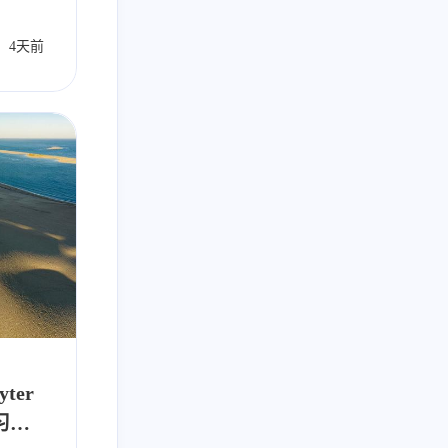
动发布
4天前
自动化
Ai
Llm
1
159
159
2
类
开源项目
每日推荐
游戏开发
8
2
2
12
1
Go
Java
Javascript
Llm
Python
19
3
7
2
炼丹术
傀儡术
3D
散修联盟
1
1
2
159
幻术
TMultiMap
Trading
Trending
yter
学习体
217
布