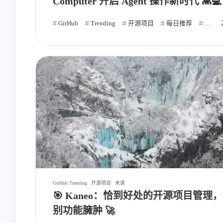
Computer 开启 Agent 操作新时代 👾💻
GitHub
Trending
开源项目
每日推荐
自动
互动
最近评论
stonewu
<p>又改回用七牛云内部的
SSL证书😒</p>
11-13-2025
GitHub Trending
开源项目
未读
🎯 Kaneo：恰到好处的开源项目管理
别功能臃肿 🚀