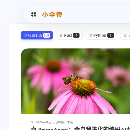
小伞帝
GitHub
Rust
Python
T
159
4
1
Llm
Go
Ai
自动化
12
8
69
15
TMultiMap
容器类
事件系统
1
1
1
Unreal Engine
自动发布
API
2
217
0
散修联盟
去除心魔
天机推演
2
2
UE5
傀儡术
19
3
GitHub Trending
开源项目
未读
🤖 PrimeAgent：会自我进化的编码AI