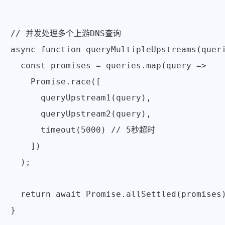
// 并发处理多个上游DNS查询

async function queryMultipleUpstreams(queri
  const promises = queries.map(query => 

    Promise.race([

      queryUpstream1(query),

      queryUpstream2(query),

      timeout(5000) // 5秒超时

    ])

  );

  return await Promise.allSettled(promises)