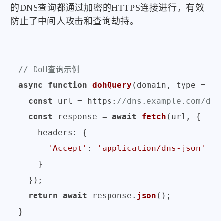
的DNS查询都通过加密的HTTPS连接进行，有效
防止了中间人攻击和查询劫持。
// DoH查询示例
async
function
dohQuery
(
domain, type = 
'A
const
 url = 
https
:
//dns.example.com/dns
const
 response = 
await
fetch
(url, {

headers
: {

'Accept'
: 
'application/dns-json'
    }

  });

return
await
 response.
json
();
