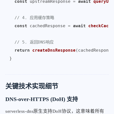
const
 upstreamResponse = 
await
queryUps
// 4. 应用缓存策略
const
 cachedResponse = 
await
checkCache
// 5. 返回DNS响应
return
createDnsResponse
(cachedResponse
关键技术实现细节
DNS-over-HTTPS (DoH) 支持
serverless-dns原生支持DoH协议，这意味着所有