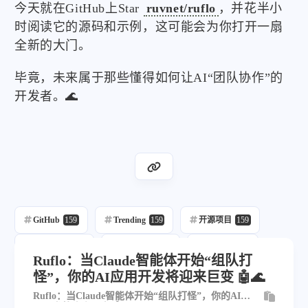
今天就在GitHub上Star
ruvnet/ruflo
，并花半小
时阅读它的源码和示例，这可能会为你打开一扇
全新的大门。
毕竟，未来属于那些懂得如何让AI“团队协作”的
开发者。🌊
GitHub
159
Trending
159
开源项目
159
每日推荐
159
自动发布
217
自动化
159
Ruflo：当Claude智能体开始“组队打
怪”，你的AI应用开发将迎来巨变 🤖🌊
Ai
69
Ruflo：当Claude智能体开始“组队打怪”，你的AI应
用开发将迎来巨变 🤖🌊