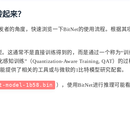
2
8
0
Unreal Engine
Web
测试
自动发
转起来？
者的角度，快速浏览一下BitNet的使用流程。根据其
八月 2026
七月 2026
7
31
篇
篇
型。这通常不是直接训练得到的，而是通过一个称为“训
或“量化感知训练”（Quantization-Aware Training, QAT
四月 2026
三月 2026
目可能提供了相关的工具或与微软的1比特模型研究配套。
26
53
篇
篇
t-model-1b58.bin
），使用BitNet进行推理可能
十二月 2025
十一月 2025
22
95
篇
篇
五月 2025
1
篇