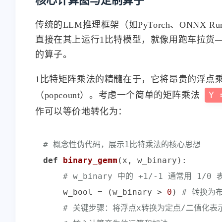
核心计算图与定制算子
传统的LLM推理框架（如PyTorch、ONNX
直接在其上运行1比特模型，就像用跑车拉货——
的算子。
1比特矩阵乘法的精髓在于，它将昂贵的浮点乘
（popcount）。考虑一个简单的矩阵乘法
Y 
作可以等价地转化为：
# 概念性伪代码，展示1比特乘法的核心思想
def
binary_gemm
(
x, w_binary
):

# w_binary 中的 +1/-1 通常用 1/0 
    w_bool = (w_binary > 
0
) 
# 转换为
# 关键步骤：将浮点x转换为定点/二值化表