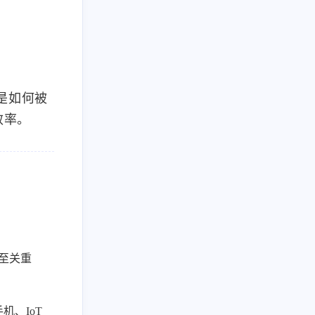
是如何被
效率。
至关重
、IoT