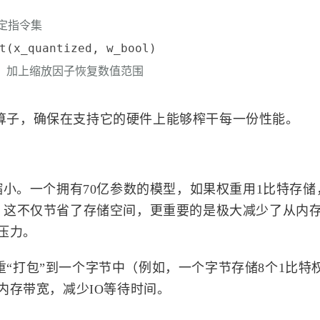
特定指令集
t(x_quantized, w_bool)

# 加上缩放因子恢复数值范围
后的算子，确保在支持它的硬件上能够榨干每一份性能。
标签
寻找感兴趣的领域
小。一个拥有70亿参数的模型，如果权重用1比特存储
GB。这不仅节省了存储空间，更重要的是极大减少了从内
69
0
2
1
Ai
API
C++
事件系统
容器
压力。
159
13
1
159
自动化
Cli
Delegate
GitHub
权重“打包”到一个字节中（例如，一个字节存储8个1比特
4
10
2
7
Rust
画符的道友
去除心魔
邪修
内存带宽，减少IO等待时间。
0
0
1
19
天机推演
储物袋
云渲染
UE5