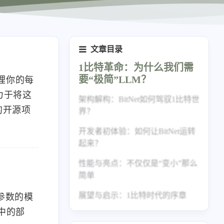
文章目录
1比特革命：为什么我们需
要“极简”LLM？
理你的每
力于将这
架构解构：BitNet如何驾驭1比特世
的开源项
界？
开发者初体验：如何让BitNet运转
核心计算图与定制算子
起来？
高效的内存布局与加载
性能与亮点：不仅仅是“变小”那么
简单
展望与启示：1比特时代的序章
参数的模
中的部