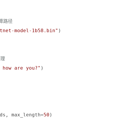
算路径
tnet-model-1b58.bin"
)

处理
 how are you?"
)

ds, max_length=
50
)
