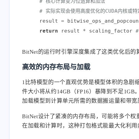
# 核心计算变为位运算和加法
# 实际实现会使用高度优化的CUDA内核或
    result = bitwise_ops_and_popcoun
return
 result * scaling_factor 
BitNet的运行时引擎深度集成了这类优化
互动
高效的内存布局与加载
最近评论
1比特模型的一个直观优势是模型体积的急剧缩
件大小将从约14GB（FP16）暴降到不足1
stonewu
加载模型到计算单元所需的数据搬运量和带宽
<p>又改回用七牛云内部的
SSL证书😒</p>
BitNet设计了紧凑的内存布局，可能将多个
在加载和计算时，这种打包格式能最大化利用
11-13-2025