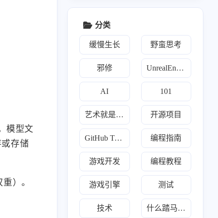
分类
缓慢生长
野蛮思考
邪修
UnrealEngine
AI
101
艺术就是爆炸
开源项目
，模型文
GitHub Trending
编程指南
存或存储
1
159
159
2
类
开源项目
每日推荐
游戏开发
游戏开发
编程教程
8
2
2
12
1
Go
Java
Javascript
Llm
Python
权重）。
游戏引擎
测试
19
3
7
2
炼丹术
傀儡术
3D
散修联盟
技术
什么踏马的叫惊喜
1
1
2
159
幻术
TMultiMap
Trading
Trending