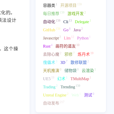
1
159
容器类
开源项目
优化的。
159
2
每日推荐
游戏开发
乘法设计
159
13
1
自动化
Cli
Delegate
159
8
2
GitHub
Go
Java
2
12
1
Javascript
Llm
Python
数
4
10
Rust
画符的道友
）。这个操
2
7
19
去除心魔
邪修
炼丹术
3
7
2
傀儡术
3D
散修联盟
0
0
1
天机推演
储物袋
云渲染
19
1
1
UE5
幻术
TMultiMap
2
159
Trading
Trending
2
8
0
Unreal Engine
Web
测试
217
自动发布