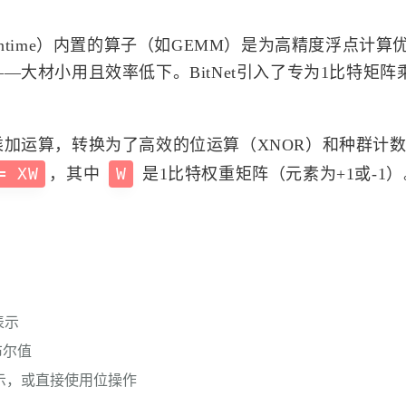
 Runtime）内置的算子（如GEMM）是为高精度浮点计算
大材小用且效率低下。BitNet引入了专为1比特矩阵
加运算，转换为了高效的位运算（XNOR）和种群计
= XW
，其中
W
是1比特权重矩阵（元素为+1或-1
表示
布尔值
示，或直接使用位操作