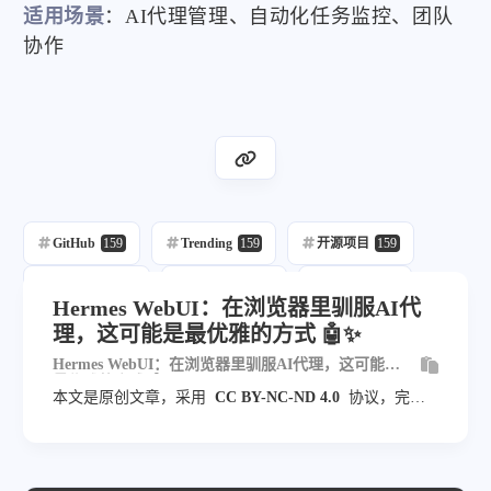
适用场景
：AI代理管理、自动化任务监控、团队
协作
GitHub
159
Trending
159
开源项目
159
每日推荐
159
自动发布
217
自动化
159
Hermes WebUI：在浏览器里驯服AI代
理，这可能是最优雅的方式 🤖✨
Web
8
Hermes WebUI：在浏览器里驯服AI代理，这可能是
最优雅的方式 🤖✨
本文是原创文章，采用
CC BY-NC-ND 4.0
协议，完整
转载请注明来自
blog.veyvin.com