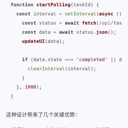
function
startPolling
(
taskId
) {

const
 interval = 
setInterval
(
async
 () =
const
 status = 
await
fetch
(
/api/
tasks
const
 data = 
await
 status.
json
();

updateUI
(data);

if
 (data.
state
 === 
'completed'
 || dat
clearInterval
(interval);

    }

  }, 
1000
);

这种设计带来了几个关键优势：