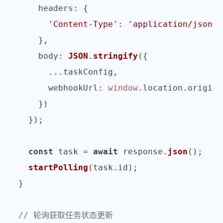
headers
: {

'Content-Type'
: 
'application/json'
,

    },

body
: 
JSON
.
stringify
({

      ...taskConfig,

webhookUrl
: 
window
.
location
.
origin
 
    })

  });

const
 task = 
await
 response.
json
();

startPolling
(task.
id
);

}

// 轮询获取任务状态更新