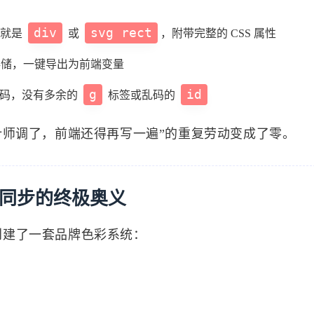
div
svg rect
接就是
或
，附带完整的 CSS 属性
形式存储，一键导出为前端变量
g
id
 代码，没有多余的
标签或乱码的
标签
计师调了，前端还得再写一遍”的重复劳动变成了零。
寻找感兴趣的领域
代码同步的终极奥义
69
0
2
1
Ai
API
C++
事件系统
容器
中创建了一套品牌色彩系统：
160
13
1
160
自动化
Cli
Delegate
GitHub
4
10
2
7
Rust
画符的道友
去除心魔
邪修
0
0
1
19
天机推演
储物袋
云渲染
UE5