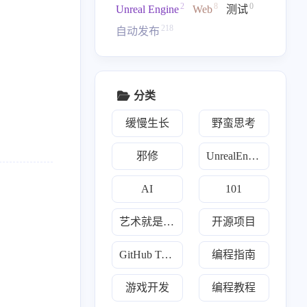
2
8
0
Unreal Engine
Web
测试
218
自动发布
分类
缓慢生长
野蛮思考
邪修
UnrealEngine
AI
101
1
160
160
2
类
开源项目
每日推荐
游戏开发
艺术就是爆炸
开源项目
9
2
2
12
1
Go
Java
Javascript
Llm
Python
GitHub Trending
编程指南
19
3
7
2
炼丹术
傀儡术
3D
散修联盟
游戏开发
编程教程
1
1
2
160
幻术
TMultiMap
Trading
Trending