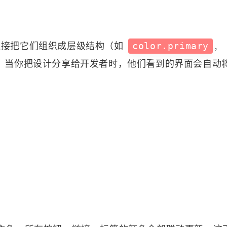
2
8
0
Unreal Engine
Web
测试
自动发
你可以直接把它们组织成层级结构（如
color.primary
,
。当你把设计分享给开发者时，他们看到的界面会自动
八月 2026
七月 2026
8
31
篇
篇
四月 2026
三月 2026
26
53
篇
篇
十二月 2025
十一月 2025
22
95
篇
篇
五月 2025
1
篇