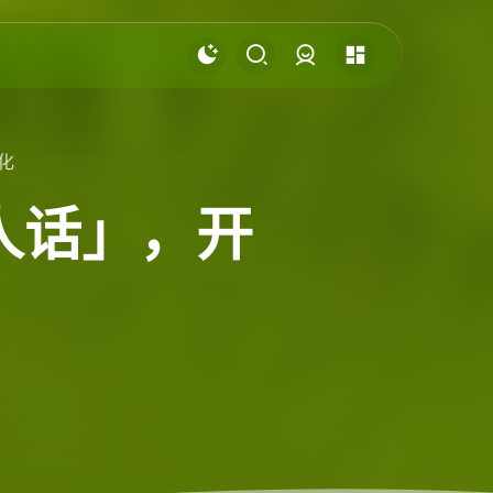
登录
化
「说人话」，开