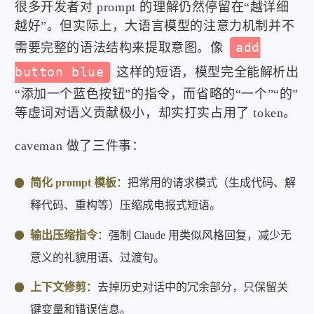
很多开发者对 prompt 的理解仍然停留在“越详细
越好”。但实际上，大语言模型的注意力机制并不
需要完整的语法结构来提取意图。像
add
button blue
这样的短语，模型完全能解析出
“添加一个蓝色按钮”的指令，而省略的“一个”“的”
等虚词对语义贡献极小，却实打实占用了 token。
caveman 做了三件事：
简化 prompt 模板
：把常用的请求模式（生成代码、解
释代码、重构等）压缩成电报式短语。
输出压缩指令
：强制 Claude 用类似风格回复，减少无
意义的礼貌用语、过渡句。
上下文修剪
：去掉历史对话中的冗余部分，只保留关
键变量和错误信息。