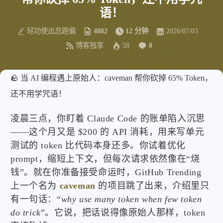
语！
轻功使出总跑偏
4882
12 分钟
2026/07/03
博客独享
58
0
🪨 当 AI 编程遇上原始人：caveman 帮你砍掉 65% Token，
还不用学咒语！
凌晨三点，你盯着 Claude Code 的账单陷入沉思
——这个月又是 $200 的 API 消耗，用来写单元
测试的 token 比代码本身还多。你试着优化
prompt，缩短上下文，但每次请求依然像在“烧
钱”。就在你准备接受命运时，GitHub Trending
上一个名为
caveman
的项目跳了出来，介绍里只
有一句话：“
why use many token when few token
do trick
”。它说，把话说得像原始人那样，token