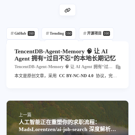
GitHub
160
Trending
160
开源项目
160
每日推荐
160
自动发布
218
自动化
160
TencentDB-Agent-Memory 🧠 让 AI
Agent 拥有“过目不忘”的本地长期记忆
Ai
69
TencentDB-Agent-Memory 🧠 让 AI Agent 拥有“过目
不忘”的本地长期记忆
本文是原创文章，采用
CC BY-NC-ND 4.0
协议，完整
转载请注明来自
blog.veyvin.com
上一篇
人工智能正在重塑你的求职流程：
MadsLorentzen/ai-job-search 深度解析