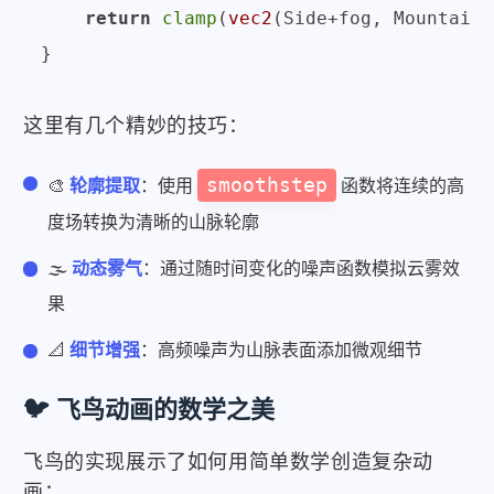
return
clamp
(
vec2
(Side+fog, Mountain)
这里有几个精妙的技巧：
smoothstep
🎨
轮廓提取
：使用
函数将连续的高
度场转换为清晰的山脉轮廓
🌫️
动态雾气
：通过随时间变化的噪声函数模拟云雾效
果
📐
细节增强
：高频噪声为山脉表面添加微观细节
🐦 飞鸟动画的数学之美
飞鸟的实现展示了如何用简单数学创造复杂动
画：