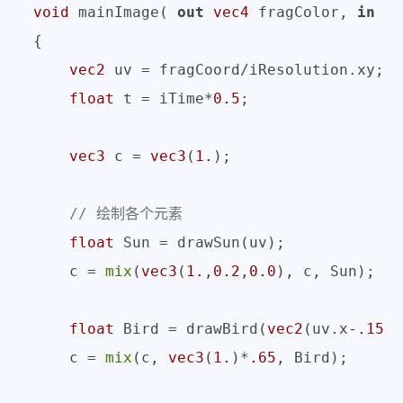
void
 mainImage( 
out
vec4
 fragColor, 
in
ve
{

vec2
 uv = fragCoord/iResolution.xy;  
float
 t = iTime*
0.5
;                 
vec3
 c = 
vec3
(
1.
);                   
// 绘制各个元素
float
 Sun = drawSun(uv);

    c = 
mix
(
vec3
(
1.
,
0.2
,
0.0
), c, Sun);  

float
 Bird = drawBird(
vec2
(uv.x
-.15
,u
    c = 
mix
(c, 
vec3
(
1.
)*
.65
, Bird);
