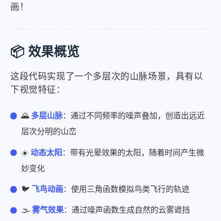
画！
📦 效果概览
这段代码实现了一个多层次的山脉场景，具有以
下视觉特征：
🌄
多层山脉
：通过不同频率的噪声叠加，创造出远近
层次分明的山峦
☀️
动态太阳
：带有光晕效果的太阳，随着时间产生微
妙变化
🐦
飞鸟动画
：使用三角函数模拟鸟类飞行的轨迹
🌫️
雾气效果
：通过噪声函数生成自然的云雾遮挡