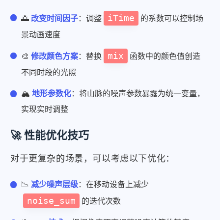
iTime
🌅
改变时间因子
：调整
的系数可以控制场
景动画速度
mix
🎨
修改颜色方案
：替换
函数中的颜色值创造
不同时段的光照
🏔️
地形参数化
：将山脉的噪声参数暴露为统一变量，
实现实时调整
🚀 性能优化技巧
对于更复杂的场景，可以考虑以下优化：
📉
减少噪声层级
：在移动设备上减少
noise_sum
的迭代次数