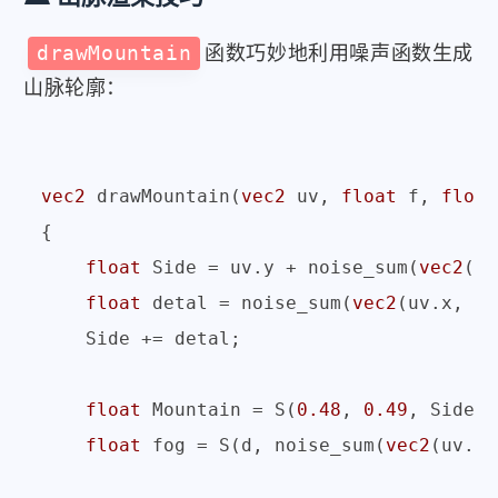
drawMountain
函数巧妙地利用噪声函数生成
山脉轮廓：
vec2
 drawMountain(
vec2
 uv, 
float
 f, 
float
{

float
 Side = uv.y + noise_sum(
vec2
(uv
float
 detal = noise_sum(
vec2
(uv.x, uv
    Side += detal;

float
 Mountain = S(
0.48
, 
0.49
, Side);

float
 fog = S(d, noise_sum(
vec2
(uv.x+