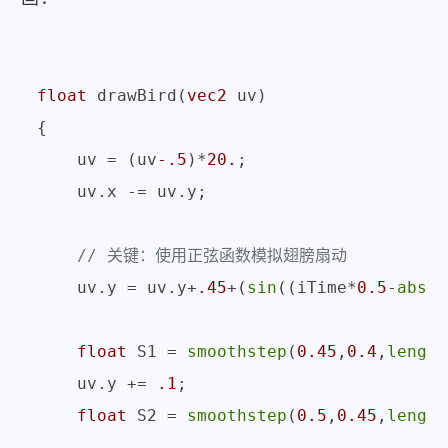
float
 drawBird(
vec2
 uv)

{

    uv = (uv
-.5
)*
20.
;                    
    uv.x -= uv.y;                        
// 关键：使用正弦函数模拟翅膀扇动
    uv.y = uv.y+
.45
+(
sin
((iTime*
0.5
-
abs
(u
float
 S1 = 
smoothstep
(
0.45
,
0.4
,
length
    uv.y += 
.1
;

float
 S2 = 
smoothstep
(
0.5
,
0.45
,
length