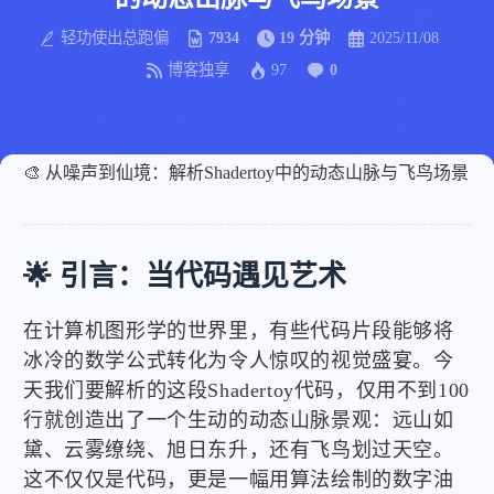
轻功使出总跑偏
7934
19 分钟
2025/11/08
博客独享
97
0
🎨 从噪声到仙境：解析Shadertoy中的动态山脉与飞鸟场景
🌟 引言：当代码遇见艺术
在计算机图形学的世界里，有些代码片段能够将
冰冷的数学公式转化为令人惊叹的视觉盛宴。今
天我们要解析的这段Shadertoy代码，仅用不到100
行就创造出了一个生动的动态山脉景观：远山如
黛、云雾缭绕、旭日东升，还有飞鸟划过天空。
这不仅仅是代码，更是一幅用算法绘制的数字油