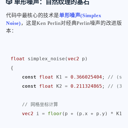
🎲 单形噪声：自然纹理的基石
代码中最核心的技术是
单形噪声(Simplex
Noise)
，这是Ken Perlin对经典Perlin噪声的改进版
本：
float
 simplex_noise(
vec2
 p)

{

const
float
 K1 = 
0.366025404
; 
// (sqr
const
float
 K2 = 
0.211324865
; 
// (3-s
// 网格坐标计算
vec2
 i = 
floor
(p + (p.x + p.y) * K1);
