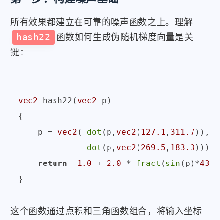
所有效果都建立在可靠的噪声函数之上。理解
hash22
函数如何生成伪随机梯度向量是关
键：
vec2
 hash22(
vec2
 p)

{

    p = 
vec2
( 
dot
(p,
vec2
(
127.1
,
311.7
)),

dot
(p,
vec2
(
269.5
,
183.3
)));

return
-1.0
 + 
2.0
 * 
fract
(
sin
(p)*
4375
这个函数通过点积和三角函数组合，将输入坐标