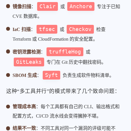
Clair
Anchore
镜像扫描
：
或
专注于已知
CVE 数据库。
tfsec
Checkov
IaC 扫描
：
或
检查
Terraform 或 CloudFormation 的安全配置。
truffleHog
密钥泄露检测
：
或
GitLeaks
专门在 Git 历史中翻找密码。
Syft
SBOM 生成
：
负责生成软件物料清单。
这种“多工具并行”的模式带来了几个致命问题：
管理成本高
：每个工具都有自己的 CLI、输出格式和
配置方式，CI/CD 流水线会变得臃肿不堪。
结果不一致
：不同工具对同一个漏洞的评级可能不