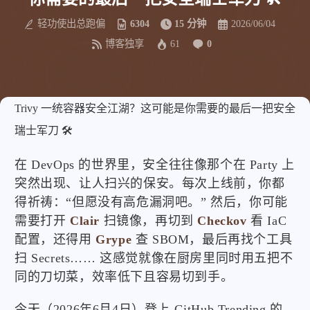
轻功使出总跑偏
6304
15 分钟
2026/06/04
博客独享
61
0
Trivy 一统容器安全江湖？这可能是你需要的最后一把安全
瑞士军刀 🛠️
在 DevOps 的世界里，安全往往像那个在 Party 上
突然出现、让人扫兴的保安。每次上线前，你都
得祈祷：“但愿没有高危漏洞吧。” 然后，你可能
需要打开
Clair
扫镜像，再切到
Checkov
看 IaC
配置，还得用
Grype
查 SBOM，最后再找个工具
扫 Secrets…… 这感觉就像在厨房里同时用五把不
同的刀切菜，效率低下且容易切到手。
今天（2026年6月4日）登上 GitHub Trending 的