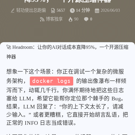
轻功使出总跑偏
5657
14 分钟
2026/06/03
博客独享
90
0
🚀 Headroom：让你的AI对话成本直降95%，一个开源压缩
神器
想象一下这个场景：你正在调试一个复杂的微服
务架构，
docker logs
的输出像瀑布一样倾
泻而下，动辄几千行。你满怀期待地把这些日志
塞给 LLM，希望它能帮你定位那个棘手的 Bug。
结果，LLM 回复了：“你的上下文太长了，请减
少输入。” 或者更糟糕，它直接开始胡言乱语，把
正常的 INFO 日志当成错误。