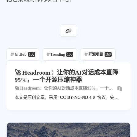
GitHub
160
Trending
160
开源项目
160
每日推荐
160
自动发布
218
自动化
160
🚀 Headroom：让你的AI对话成本直降
95%，一个开源压缩神器
Llm
12
🚀 Headroom：让你的AI对话成本直降95%，一个开
源压缩神器
本文是原创文章，采用
CC BY-NC-ND 4.0
协议，完整
转载请注明来自
blog.veyvin.com