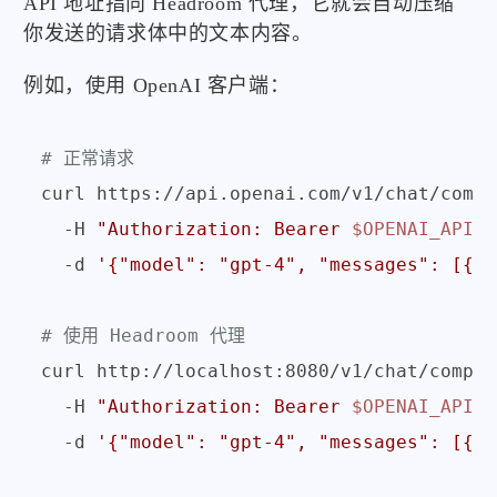
API 地址指向 Headroom 代理，它就会自动压缩
你发送的请求体中的文本内容。
例如，使用 OpenAI 客户端：
# 正常请求
curl https://api.openai.com/v1/chat/compl
  -H 
"Authorization: Bearer 
$OPENAI_API_K
  -d 
'{"model": "gpt-4", "messages": [{
# 使用 Headroom 代理
curl http://localhost:8080/v1/chat/comple
  -H 
"Authorization: Bearer 
$OPENAI_API_K
  -d 
'{"model": "gpt-4", "messages": [{