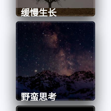
缓慢生长
野蛮思考