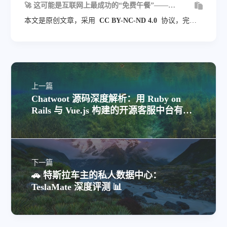
🚀 这可能是互联网上最成功的“免费午餐”——
freeCodeCamp 开源编程教育帝国揭秘
本文是原创文章，采用
CC BY-NC-ND 4.0
协议，完整
转载请注明来自
blog.veyvin.com
上一篇
Chatwoot 源码深度解析：用 Ruby on
Rails 与 Vue.js 构建的开源客服中台有多
强？ 🏗️💎
下一篇
🚗 特斯拉车主的私人数据中心：
TeslaMate 深度评测 📊