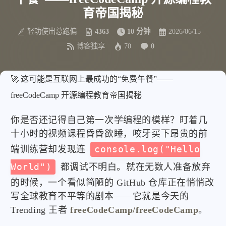
育帝国揭秘
轻功使出总跑偏
4363
10 分钟
2026/06/15
博客独享
70
0
🚀 这可能是互联网上最成功的“免费午餐”——
freeCodeCamp 开源编程教育帝国揭秘
你是否还记得自己第一次学编程的模样？盯着几
十小时的视频课程昏昏欲睡，咬牙买下昂贵的前
端训练营却发现连
console.log("Hello
World")
都调试不明白。就在无数人准备放弃
的时候，一个看似简陋的 GitHub 仓库正在悄悄改
写全球教育不平等的剧本——它就是今天的
Trending 王者
freeCodeCamp/freeCodeCamp
。