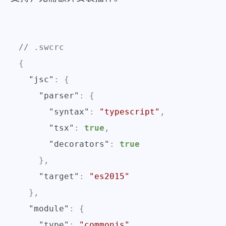
// .swcrc
{
"jsc"
:
{
"parser"
:
{
"syntax"
:
"typescript"
,
"tsx"
:
true
,
"decorators"
:
true
}
,
"target"
:
"es2015"
}
,
"module"
:
{
"type"
:
"commonjs"