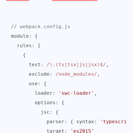
// webpack.config.js
module
: {

rules
: [

    {

test
: 
/\.(ts|tsx|js|jsx)$/
,

exclude
: 
/node_modules/
,

use
: {

loader
: 
'swc-loader'
,

options
: {

jsc
: {

parser
: { 
syntax
: 
'typescript
target
: 
'es2015'