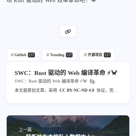
场 Rust 驱动的 Web 效率革命吧！🌟
GitHub
157
Trending
157
开源项目
157
每日推荐
157
自动发布
215
自动化
157
SWC：Rust 驱动的 Web 编译革命 ⚡🦀
Rust
4
Web
8
SWC：Rust 驱动的 Web 编译革命 ⚡🦀
本文是原创文章，采用
CC BY-NC-ND 4.0
协议，完整
转载请注明来自
blog.veyvin.com
上一篇