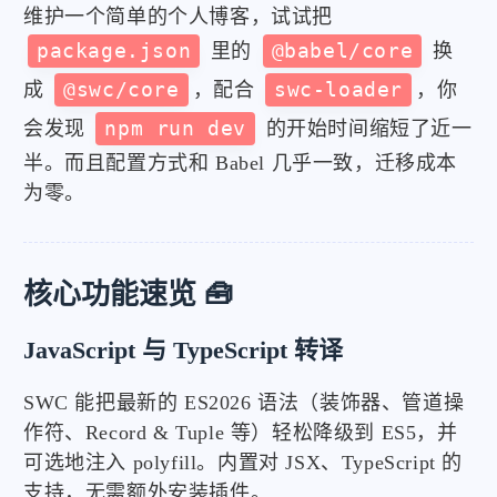
维护一个简单的个人博客，试试把
package.json
里的
@babel/core
换
成
@swc/core
，配合
swc-loader
，你
会发现
npm run dev
的开始时间缩短了近一
半。而且配置方式和 Babel 几乎一致，迁移成本
为零。
核心功能速览 🧰
JavaScript 与 TypeScript 转译
SWC 能把最新的 ES2026 语法（装饰器、管道操
作符、Record & Tuple 等）轻松降级到 ES5，并
可选地注入 polyfill。内置对 JSX、TypeScript 的
支持，无需额外安装插件。