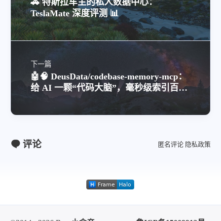
🚗 特斯拉车主的私人数据中心：
TeslaMate 深度评测 📊
下一篇
🤖🧠 DeusData/codebase-memory-mcp：
给 AI 一颗“代码大脑”，毫秒级索引百万
行仓库
评论
匿名评论
隐私政策