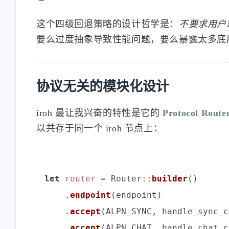
这个四级回退策略的设计哲学是：
不要求用户
要么过度抽象导致性能问题，要么暴露太多底层
协议无关的模块化设计
iroh 最让我兴奋的特性是它的
Protocol Route
以共存于同一个 iroh 节点上：
let
router
 = Router::
builder
()

    .
endpoint
(endpoint)

    .
accept
(ALPN_SYNC, handle_sync_c
    .
accept
(ALPN_CHAT, handle_chat_c