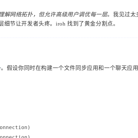
理解网络拓扑，但允许高级用户调优每一层
。我见过太多
细节让开发者头疼。iroh 找到了黄金分割点。
r
。假设你同时在构建一个文件同步应用和一个聊天应
onnection)

onnection)
