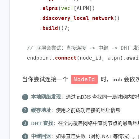
    .
alpns
(
vec!
[ALPN])

    .
discovery_local_network
()

    .
build
()?;

// 底层会尝试：直接连接 -> 中继 -> DHT 
endpoint.
connect
(node_id, alpn).
awai
当你尝试连接一个
NodeId
时，iroh 会
本地网络发现
：通过 mDNS 查找同一局域网内的
缓存地址
：使用之前成功连接的地址信息
DHT 查找
：在全局覆盖网络中查询节点的最新地
中继回退
：如果直连失败（对称 NAT 等情况）