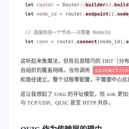
let
router
 = Router::
builder
().
build
let
node_id
 = router.
endpoint
().
node
// 连接到另一个节点——只需要 NodeId
let
conn
 = router.
connect
(node_id).
a
这听起来像魔法，但背后是精巧的 DHT（分布式哈希表
自组织的覆盖网络。当你调用
connect(no
和路径建立。
整个过程零配置，不需要中心化
这让我想起了 Urbit 的寻址模型，但 ir
与 TCP/UDP、QUIC 甚至 HTTP 共存。