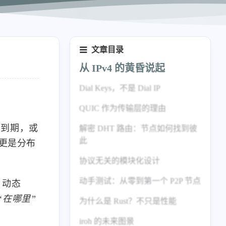
文章目录
从 IPv4 的黄昏说起
Dial Keys，不是 Dial IP
QUIC 作为传输层的理由
约到期，或
解密 DHT 路由：节点如何找到彼
此
更是分布
协议无关的模块化设计
动手测试：从零到第一个 P2P 节点
、动态
“在哪里”
为什么是 Rust？不只是性能
iroh 的未来图景