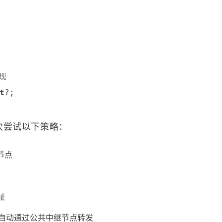
发现
t
依次尝试以下策略：
节点
址
，自动通过公共中继节点转发