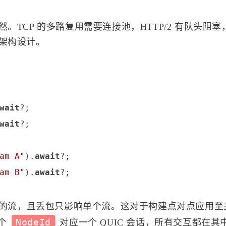
偶然。TCP 的多路复用需要连接池，HTTP/2 有队头阻塞
的架构设计。
标签
wait
寻找感兴趣的领域
wait
?;

69
0
2
1
Ai
API
C++
事件系统
容器
am A"
).
await
?;

am B"
).
await
159
13
1
159
自动化
Cli
Delegate
GitHub
4
10
2
7
Rust
画符的道友
去除心魔
邪修
独立的流，且丢包只影响单个流。这对于构建点对点应用至
0
0
1
19
一个
NodeId
对应一个 QUIC 会话，所有交互都在其
天机推演
储物袋
云渲染
UE5