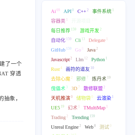
69
0
2
1
Ai
API
C++
事件系统
1
159
容器类
开源项目
159
2
每日推荐
游戏开发
159
13
1
自动化
Cli
Delegate
159
8
2
GitHub
Go
Java
2
12
1
Javascript
Llm
Python
法构建了一个
4
10
Rust
画符的道友
AT 穿透
2
7
19
去除心魔
邪修
炼丹术
3
7
2
傀儡术
3D
散修联盟
0
0
1
天机推演
储物袋
云渲染
薄的抽象，
19
1
1
UE5
幻术
TMultiMap
2
159
Trading
Trending
2
8
0
Unreal Engine
Web
测试