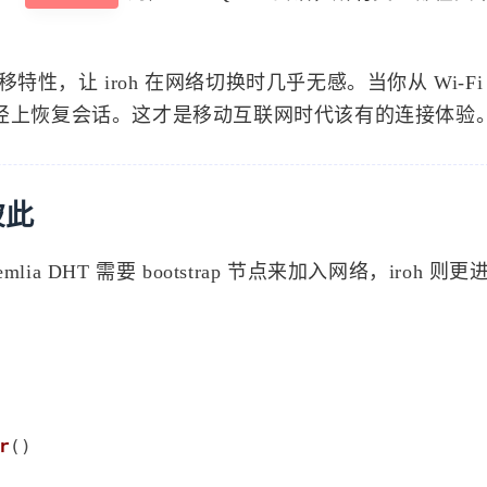
2
8
0
Unreal Engine
Web
测试
自动发
迁移特性，让 iroh 在网络切换时几乎无感。当你从 Wi-F
路径上恢复会话。这才是移动互联网时代该有的连接体验
八月 2026
七月 2026
7
31
篇
篇
彼此
四月 2026
三月 2026
26
53
 DHT 需要 bootstrap 节点来加入网络，iroh 则
篇
篇
十二月 2025
十一月 2025
22
95
篇
篇
五月 2025
1
r
()

篇