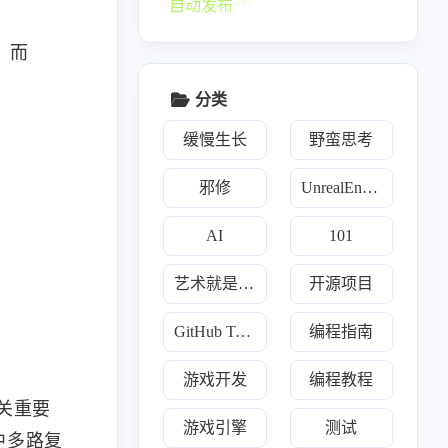
217
自动发布
，而
分类
缓慢生长
野蛮思考
邪修
UnrealEngine
AI
101
艺术就是爆炸
开源项目
1
159
159
2
类
开源项目
每日推荐
游戏开发
GitHub Trending
编程指南
8
2
2
12
1
Go
Java
Javascript
Llm
Python
游戏开发
编程教程
19
3
7
2
炼丹术
傀儡术
3D
散修联盟
关重要
游戏引擎
测试
1
1
2
159
中多路复
幻术
TMultiMap
Trading
Trending