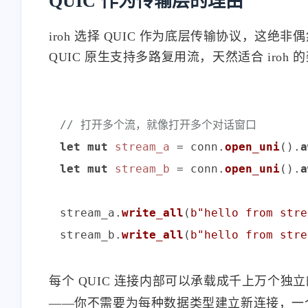
QUIC 作为传输层的理由
iroh 选择 QUIC 作为底层传输协议，这绝非
QUIC 原生支持多路复用流，天然适合 iroh 
// 打开多个流，就像打开多个对话窗口
互动
let
mut 
stream_a
 = conn.
open_uni
().
a
最近评论
let
mut 
stream_b
 = conn.
open_uni
().
a
stonewu
stream_a.
write_all
(
b"hello from stre
stream_b.
write_all
(
b"hello from stre
<p>又改回用七牛云内部的
SSL证书😒</p>
11-13-2025
每个 QUIC 连接内部可以承载成千上万个
——你不需要为每种数据类型建立新连接，