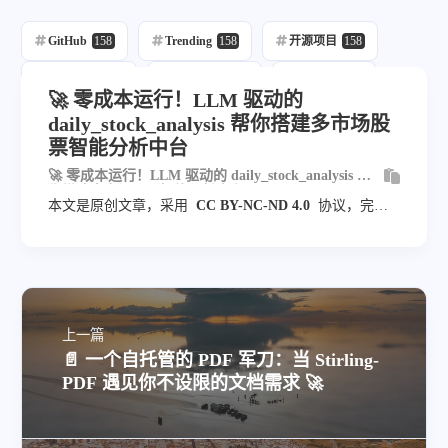
GitHub
158
Trending
158
开源项目
158
每日推荐
158
自动发布
216
自动化
158
🚀 零成本运行！LLM 驱动的
daily_stock_analysis 帮你搭建多市场股
Ai
68
Llm
12
票智能分析中台
🚀 零成本运行！LLM 驱动的 daily_stock_analysis 帮
你搭建多市场股票智能分析中台
本文是原创文章，采用
CC BY-NC-ND 4.0
协议，完整
转载请注明来自
blog.veyvin.com
上一篇
📄 一个自托管的 PDF 军刀：当 Stirling-
PDF 遇见你不设限的文档需求 🚀