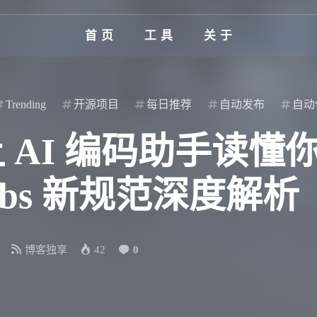
首页
工具
关于
Trending
开源项目
每日推荐
自动发布
自动
md：让 AI 编码助手读
Labs 新规范深度解析
博客独享
42
0