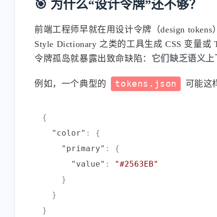
🎯 为什么“设计令牌”还不够？
前端工程师早就在用设计令牌（design toke
Style Dictionary 之类的工具生成 CSS
令牌孤岛就暴露出致命缺陷：
它们缺乏语义上
例如，一个典型的
tokens.json
可能这
{
"color"
:
{
"primary"
:
{
"value"
:
"#2563EB"
}
}
}