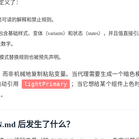
定义了：
类可读的解释和禁止规则。
，包含基础样式、变体（variants）和状态（states），并且值直接
法数字。
模式替换规则也被预先声明。
，而非机械地复制粘贴变量。当代理需要生成一个暗色
自动引用
lightPrimary
；当它想给某个组件上色
范。
SIGN.md 后发生了什么？