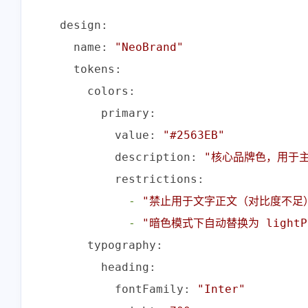
design:
name:
"NeoBrand"
tokens:
colors:
primary:
互动
value:
"#2563EB"
最近评论
description:
"核心品牌色，用于
restrictions:
-
"禁止用于文字正文（对比度不足
stonewu
-
"暗色模式下自动替换为 lightPr
<p>又改回用七牛云内部的
typography:
SSL证书😒</p>
heading:
11-13-2025
fontFamily:
"Inter"