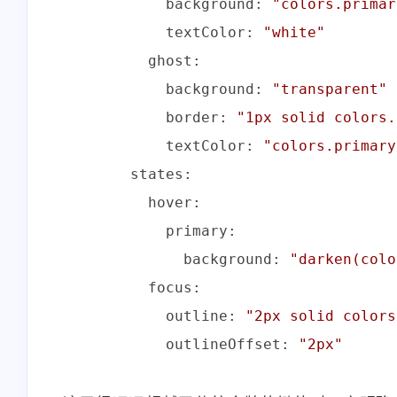
background:
"colors.primar
textColor:
"white"
ghost:
background:
"transparent"
border:
"1px solid colors.
textColor:
"colors.primary
states:
hover:
primary:
background:
"darken(colo
focus:
outline:
"2px solid colors
outlineOffset:
"2px"