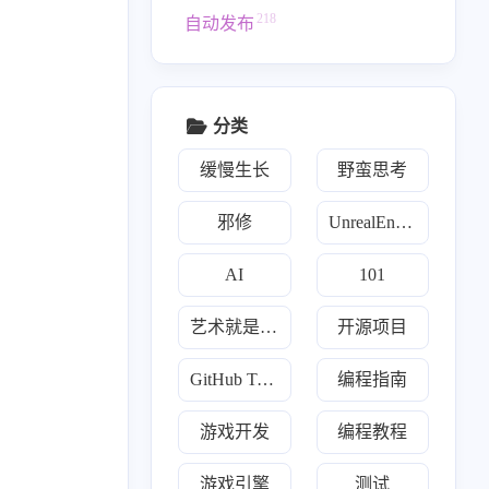
218
自动发布
分类
缓慢生长
野蛮思考
邪修
UnrealEngine
AI
101
艺术就是爆炸
开源项目
1
160
160
2
类
开源项目
每日推荐
游戏开发
9
2
2
12
1
GitHub Trending
编程指南
Go
Java
Javascript
Llm
Python
19
3
7
2
炼丹术
傀儡术
3D
散修联盟
游戏开发
编程教程
1
1
2
160
幻术
TMultiMap
Trading
Trending
游戏引擎
测试