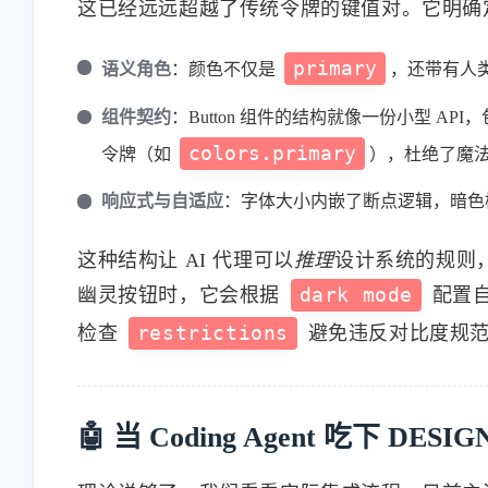
这已经远远超越了传统令牌的键值对。它明确
primary
语义角色
：颜色不仅是
，还带有人
组件契约
：Button 组件的结构就像一份小型 API
colors.primary
令牌（如
），杜绝了魔
响应式与自适应
：字体大小内嵌了断点逻辑，暗色
这种结构让 AI 代理可以
推理
设计系统的规则
幽灵按钮时，它会根据
dark mode
配置
检查
restrictions
避免违反对比度规
🤖 当 Coding Agent 吃下 DE