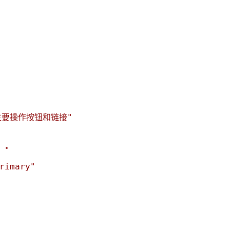
标签
寻找感兴趣的领域
主要操作按钮和链接"
）"
69
0
2
1
Ai
API
C++
事件系统
容器
imary"
160
13
1
160
自动化
Cli
Delegate
GitHub
4
10
2
7
Rust
画符的道友
去除心魔
邪修
0
0
1
19
天机推演
储物袋
云渲染
UE5