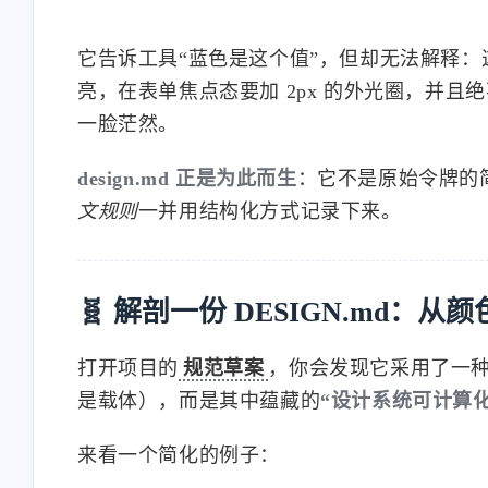
它告诉工具“蓝色是这个值”，但却无法解释
亮，在表单焦点态要加 2px 的外光圈，并且
一脸茫然。
design.md 正是为此而生
：它不是原始令牌的
文规则
一并用结构化方式记录下来。
🧬 解剖一份 DESIGN.md：
打开项目的
规范草案
，你会发现它采用了一
是载体），而是其中蕴藏的
“设计系统可计算化
来看一个简化的例子：