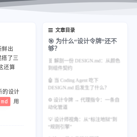
文章目录
🎯 为什么“设计令牌”还不
够？
新鲜出
混搭了三
🧬 解剖一份 DESIGN.md：从颜色
这还算
到组件契约
🤖 当 Coding Agent 吃下
DESIGN.md 后发生了什么？
新的设计
⚙️ 设计令牌 → 代理指令：一条自
.md
用
动化管道
💡 设计师视角：从“标注地狱”到
“规则引擎”