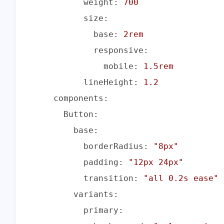
weight:
700
size:
base:
2rem
responsive:
mobile:
1.
5rem
lineHeight:
1.2
components:
Button:
base:
borderRadius:
"8px"
padding:
"12px 24px"
transition:
"all 0.2s ease"
variants:
primary: