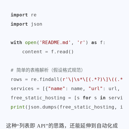
import
import
 json

with
open
(
'README.md'
, 
'r'
) 
as
 f:

    content = f.read()

# 简单的表格解析（假设格式规范）
rows = re.findall(
r'\|\s*\[(.*?)\]\((.*?)
services = [{
"name"
: name, 
"url"
: url, 
"f
free_static_hosting = [s 
for
 s 
in
 service
print
(json.dumps(free_static_hosting, ind
这种“列表即 API”的思路，还能延伸到自动化成