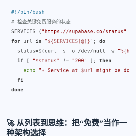
#!/bin/bash
# 检查关键免费服务的状态
SERVICES=(
"https://supabase.co/status"
"h
for
 url 
in
"
${SERVICES[@]}
"
; 
do
  status=$(curl -s -o /dev/null -w 
"%{htt
if
 [ 
"
$status
"
 != 
"200"
 ]; 
then
echo
"⚠️ Service at 
$url
 might be down
fi
done
🚀 从列表到思维：把“免费”当作一
种架构选择