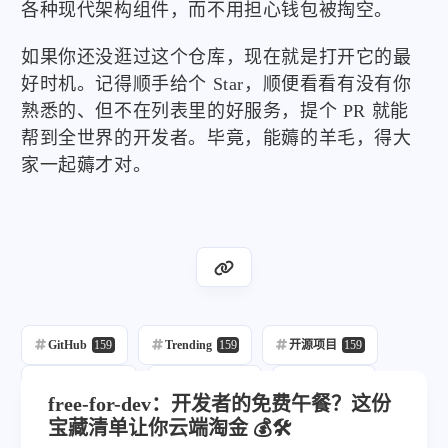
各种现代架构组件，而不用担心钱包被掏空。
如果你还没逛过这个仓库，现在就是打开它的最
好时机。记得顺手给个 Star，顺便看看有没有你
熟悉的、但不在列表里的好服务，提个 PR 就能
帮到全世界的开发者。毕竟，能薅的羊毛，得大
家一起薅才对。
GitHub
159
Trending
159
开源项目
159
每日推荐
159
自动发布
217
自动化
159
free-for-dev：开发者的免费午餐？这份
宝藏清单让你云端淘金 💰🛠️