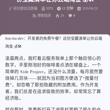
轻功使出总跑偏
5371
13 分钟
2026/06/29
博客独享
28
0
free-for-dev：开发者的免费午餐？这份宝藏清单让你云端
淘金 💰🛠️
凌晨两点，我盯着云服务账单上那个触目惊心的
数字，手里刚泡好的咖啡差点洒在键盘上。一个
简单的 Side Project，还没什么流量，每月居然要
烧掉几百块——就因为当初图方便选了“按量付
费”，却忽略了那些隐藏的附加费用。作为开发
者，我们总是在追求极致的效率，却常常忘了算
经济账。
就在那时，我重新打开了书签栏里躺了很久的仓