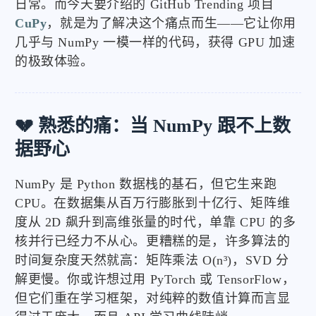
日常。而今天要介绍的 GitHub Trending 项目
CuPy
，就是为了解决这个痛点而生——它让你用
几乎与 NumPy 一模一样的代码，获得 GPU 加速
的极致体验。
💔 熟悉的痛：当 NumPy 跟不上数
据野心
NumPy 是 Python 数据栈的基石，但它生来跑
CPU。在数据集从百万行膨胀到十亿行、矩阵维
度从 2D 飙升到高维张量的时代，单靠 CPU 的多
核并行已经力不从心。更糟糕的是，许多算法的
时间复杂度天然就高：矩阵乘法 O(n³)，SVD 分
解更慢。你或许想过用 PyTorch 或 TensorFlow，
但它们重在学习框架，对纯粹的数值计算而言显