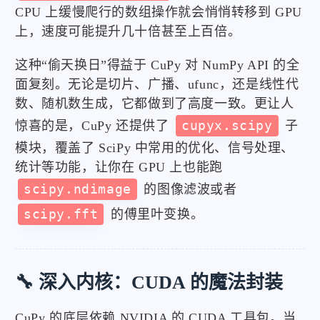
CPU 上缓慢爬行的数组操作就会悄悄转移到 GPU
上，速度可能提升几十倍甚至上百倍。
这种“偷天换日”得益于 CuPy 对 NumPy API 的全
面复刻。无论是切片、广播、ufunc，还是线性代
数、随机数生成，它都做到了高度一致。更让人
惊喜的是，CuPy 还提供了
cupyx.scipy
子
模块，覆盖了 SciPy 中常用的优化、信号处理、
统计等功能，让你在 GPU 上也能跑
scipy.ndimage
的图像滤波或者
scipy.fft
的傅里叶变换。
🔧 深入内核：CUDA 的魔法封装
CuPy 的底层依赖 NVIDIA 的 CUDA 工具包。当