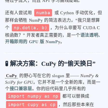
得过于庞大，而且 API 学习曲线陡峭。
还有人尝试用
numba
或 Cython 手动优化，但
那样会牺牲 NumPy 的简洁表达力。“我只是想算
个
np.dot(a, b)
，为什么非要写 CUDA C
核函数？” 开发者真正需要的，是一个
语法透明、
开箱即用的 GPU 版 NumPy
。
🧪 解决方案：CuPy 的“偷天换日”
CuPy
的野心写在它的 slogan 里——
NumPy &
SciPy for GPU
。它并不是一个全新的库，而是一
个
接口兼容层
。你的旧代码里几乎所有的
import numpy as np
都可以替换成
import cupy as cp
，然后那些本来在