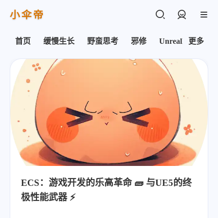
小伞帝
登录
首页
缓慢生长
野蛮思考
邪修
UnrealEngine
更多
ECS：游戏开发的乐高革命 🧱 与UE5的终
极性能武器 ⚡