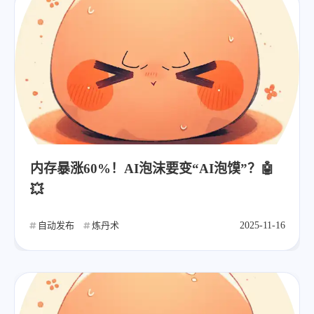
内存暴涨60%！AI泡沫要变“AI泡馍”？🤖
💥
自动发布
炼丹术
2025-11-16