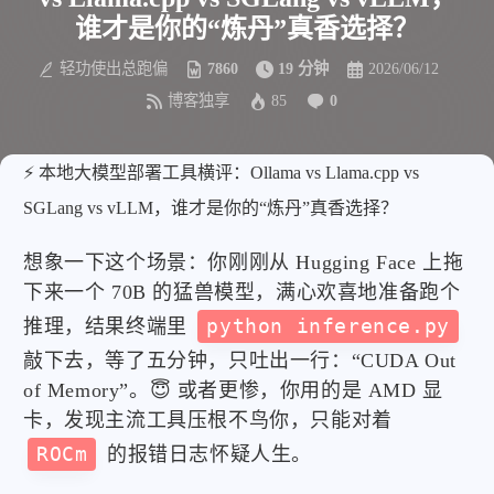
谁才是你的“炼丹”真香选择？
轻功使出总跑偏
7860
19 分钟
2026/06/12
博客独享
85
0
⚡ 本地大模型部署工具横评：Ollama vs Llama.cpp vs
SGLang vs vLLM，谁才是你的“炼丹”真香选择？
想象一下这个场景：你刚刚从 Hugging Face 上拖
下来一个 70B 的猛兽模型，满心欢喜地准备跑个
推理，结果终端里
python inference.py
敲下去，等了五分钟，只吐出一行：“CUDA Out
of Memory”。😇 或者更惨，你用的是 AMD 显
卡，发现主流工具压根不鸟你，只能对着
ROCm
的报错日志怀疑人生。