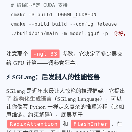
# 编译时指定 CUDA 支持
cmake -B build -DGGML_CUDA=ON

cmake --build build --config Release

./build/bin/main -m model.gguf -p 
"你好，
注意那个
-ngl 33
参数，它决定了多少层交
给 GPU 计算——调参党狂喜。
⚡ SGLang：后发制人的性能怪兽
SGLang 是近年来最让人惊艳的推理框架。它提出
了
结构化生成语言
（SGLang Language），可以
让你像写 Python 一样定义复杂的推理流程（比如
思维链、约束解码）。底层基于
RadixAttention
和
FlashInfer
，在