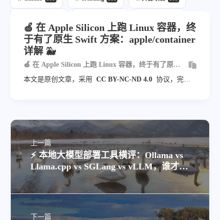
每日推荐
161
自动发布
219
自动化
161
🍏 在 Apple Silicon 上跑 Linux 容器，终
于有了原生 Swift 方案：apple/container
Ai
70
详解 🐳
🍏 在 Apple Silicon 上跑 Linux 容器，终于有了原生
Swift 方案：apple/container 详解 🐳
本文是原创文章，采用
CC BY-NC-ND 4.0
协议，完整
转载请注明来自
blog.veyvin.com
上一篇
⚡ 本地大模型部署工具横评：Ollama vs
Llama.cpp vs SGLang vs vLLM，谁才是
你的“炼丹”真香选择？
下一篇