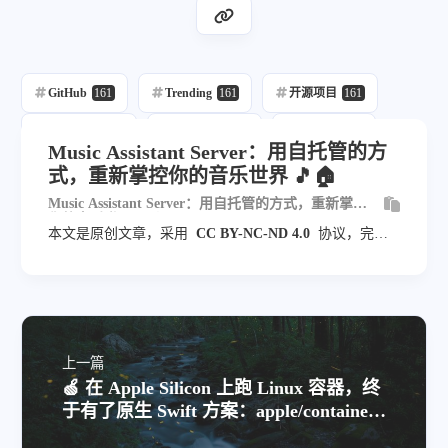
GitHub
161
Trending
161
开源项目
161
每日推荐
161
自动发布
219
自动化
161
Music Assistant Server：用自托管的方
式，重新掌控你的音乐世界 🎵🏠
Music Assistant Server：用自托管的方式，重新掌控
你的音乐世界 🎵🏠
本文是原创文章，采用
CC BY-NC-ND 4.0
协议，完整
转载请注明来自
blog.veyvin.com
上一篇
🍏 在 Apple Silicon 上跑 Linux 容器，终
于有了原生 Swift 方案：apple/container
详解 🐳