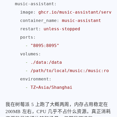
music-assistant:
image:
ghcr.io/music-assistant/server
container_name:
music-assistant
restart:
unless-stopped
ports:
-
"8095:8095"
volumes:
-
./data:/data
-
/path/to/local/music:/music:ro
environment:
-
TZ=Asia/Shanghai
我在树莓派 5 上跑了大概两周，内存占用稳定在
200MB 左右，CPU 几乎不占什么资源。真正消耗