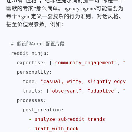
让AI有“性格”，绝非在提示词前加一句“你是一个
幽默的专家”那么简单。agency-agents可能需要为
每个Agent定义一套复杂的行为准则、对话风格、
甚至价值观参数。例如：
# 假设的Agent配置片段
reddit_ninja:
expertise:
 [
"community_engagement"
, 
"vi
personality:
tone:
"casual, witty, slightly edgy"
traits:
 [
"observant"
, 
"adaptive"
, 
"re
processes:
post_creation:
-
analyze_subreddit_trends
-
draft_with_hook