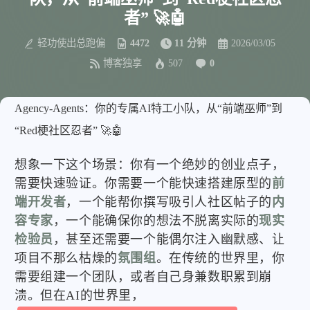
者” 🚀🤖
轻功使出总跑偏
4472
11 分钟
2026/03/05
博客独享
507
0
Agency-Agents：你的专属AI特工小队，从“前端巫师”到
“Red梗社区忍者” 🚀🤖
想象一下这个场景：你有一个绝妙的创业点子，
需要快速验证。你需要一个能快速搭建原型的
前
端开发者
，一个能帮你撰写吸引人社区帖子的
内
容专家
，一个能确保你的想法不脱离实际的
现实
检验员
，甚至还需要一个能偶尔注入幽默感、让
项目不那么枯燥的
氛围组
。在传统的世界里，你
需要组建一个团队，或者自己身兼数职累到崩
溃。但在AI的世界里，