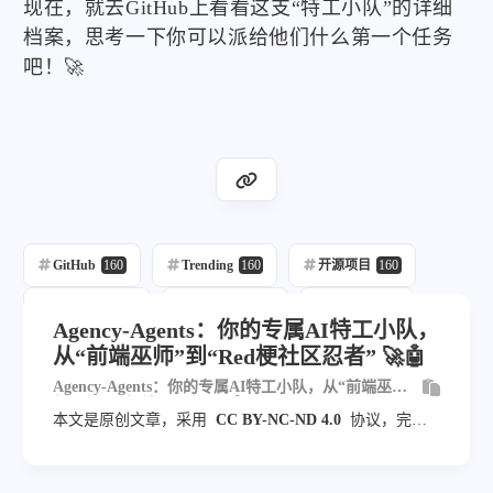
现在，就去GitHub上看看这支“特工小队”的详细
档案，思考一下你可以派给他们什么第一个任务
吧！🚀
GitHub
160
Trending
160
开源项目
160
每日推荐
160
自动发布
218
自动化
160
Agency-Agents：你的专属AI特工小队，
从“前端巫师”到“Red梗社区忍者” 🚀🤖
Ai
69
Agency-Agents：你的专属AI特工小队，从“前端巫
师”到“Red梗社区忍者” 🚀🤖
本文是原创文章，采用
CC BY-NC-ND 4.0
协议，完整
转载请注明来自
blog.veyvin.com