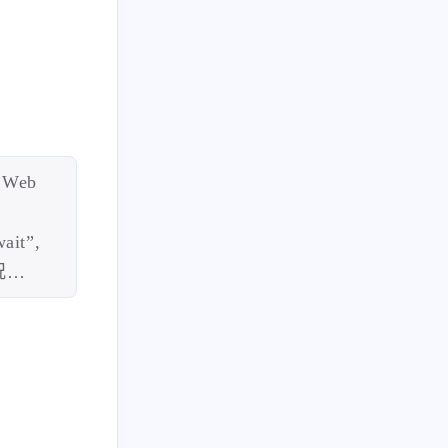
Web
t”,
情况…