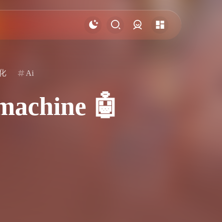
登录
化
Ai
hine 🤖