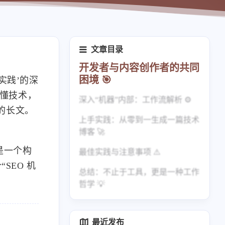
文章目录
开发者与内容创作者的共同
困境 🎯
实践’的深
要懂技术，
深入“机器”内部：工作流解析 ⚙️
的长文。
上手实践：从零到一生成一篇技术
1. 结构化的工作阶段
博客 🚀
2. 核心武器：分析与优化模块
是一个构
最佳实践与注意事项 ⚠️
步骤 1：克隆与初始化
SEO 机
总结：不止于工具，更是一种工作
步骤 2：启动研究阶段
最佳实践（Do‘s）
哲学 💡
步骤 3：撰写与关键优化
注意事项（Don‘ts）
最近发布