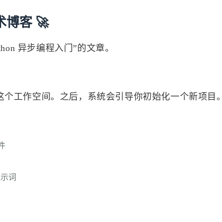
2
8
0
博客 🚀
Unreal Engine
Web
测试
自动发
ython 异步编程入门”的文章。
八月 2026
七月 2026
5
31
篇
篇
这个工作空间。之后，系统会引导你初始化一个新项目
四月 2026
三月 2026
26
53
篇
篇
件
十二月 2025
十一月 2025
22
95
篇
篇
提示词
五月 2025
1
篇