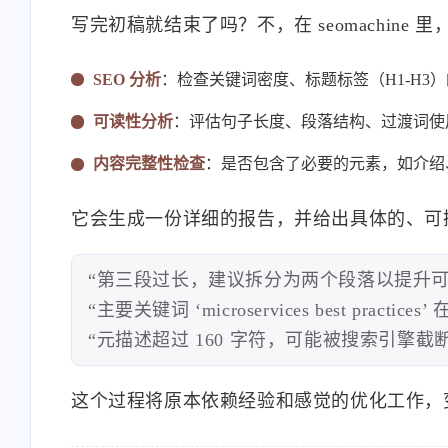
写完初稿就结束了吗？不，在 seomachin
SEO 分析
：检查关键词密度、标题标签（H1-H3
可读性分析
：评估句子长度、段落结构、过渡词使
内容完整性检查
：是否包含了必要的元素，如介绍
互动
最近评论
它会生成一份详细的报告，并给出具体的、可
“第三段过长，建议拆分为两个段落以提升可
“主要关键词 ‘microservices best pra
stonewu
“元描述超过 160 字符，可能被搜索引擎截断
<p>又改回用七牛云内部的
SSL证书😒</p>
这个过程将原本依赖经验和感觉的优化工作，
11-13-2025