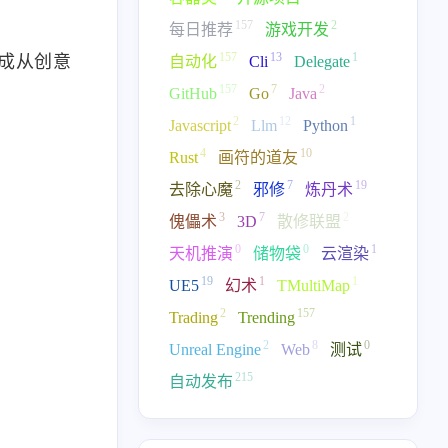
157
2
每日推荐
游戏开发
157
13
1
完成从创意
自动化
Cli
Delegate
157
7
2
GitHub
Go
Java
2
12
1
Javascript
Llm
Python
4
10
Rust
画符的道友
2
7
19
去除心魔
邪修
炼丹术
3
7
2
傀儡术
3D
散修联盟
0
0
1
天机推演
储物袋
云渲染
19
1
1
UE5
幻术
TMultiMap
2
157
Trading
Trending
2
8
0
Unreal Engine
Web
测试
215
自动发布