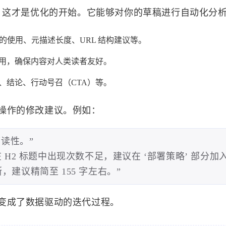
e 里，这才是优化的开始。它能够对你的草稿进行自动化分
）的使用、元描述长度、URL 结构建议等。
用，确保内容对人类读者友好。
、结论、行动号召（CTA）等。
标签
寻找感兴趣的领域
操作的修改建议。例如：
读性。”
68
0
2
1
Ai
API
C++
事件系统
容器
ctices’ 在 H2 标题中出现次数不足，建议在 ‘部署策略’ 部分加
，建议精简至 155 字左右。”
157
13
1
157
自动化
Cli
Delegate
GitHub
4
10
2
7
Rust
画符的道友
去除心魔
邪修
变成了数据驱动的迭代过程。
0
0
1
19
天机推演
储物袋
云渲染
UE5