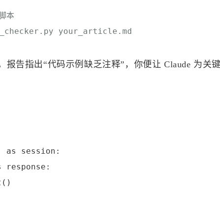
析脚本
checker.py your_article.md
告指出“代码示例缺乏注释”，你便让 Claude 为关
 as session:

 response:

()
