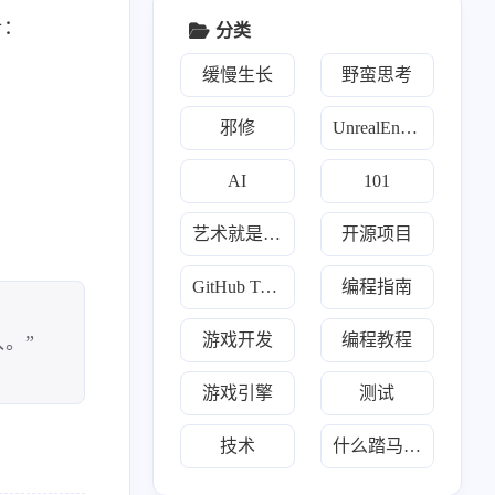
析：
分类
缓慢生长
野蛮思考
邪修
UnrealEngine
AI
101
艺术就是爆炸
开源项目
GitHub Trending
编程指南
1
157
157
2
类
开源项目
每日推荐
游戏开发
游戏开发
编程教程
入。”
7
2
2
12
1
Go
Java
Javascript
Llm
Python
游戏引擎
测试
19
3
7
2
炼丹术
傀儡术
3D
散修联盟
技术
什么踏马的叫惊喜
1
1
2
157
幻术
TMultiMap
Trading
Trending