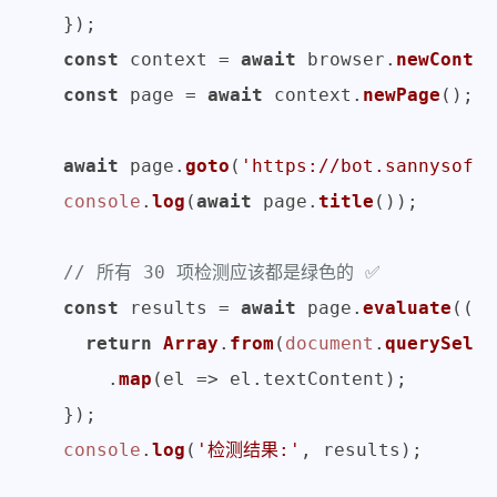
  });

const
 context = 
await
 browser.
newContex
const
 page = 
await
 context.
newPage
();

await
 page.
goto
(
'https://bot.sannysoft.
console
.
log
(
await
 page.
title
());

// 所有 30 项检测应该都是绿色的 ✅
const
 results = 
await
 page.
evaluate
(
() 
return
Array
.
from
(
document
.
querySelec
      .
map
(
el
 =>
 el.
textContent
);

  });

console
.
log
(
'检测结果:'
, results);
