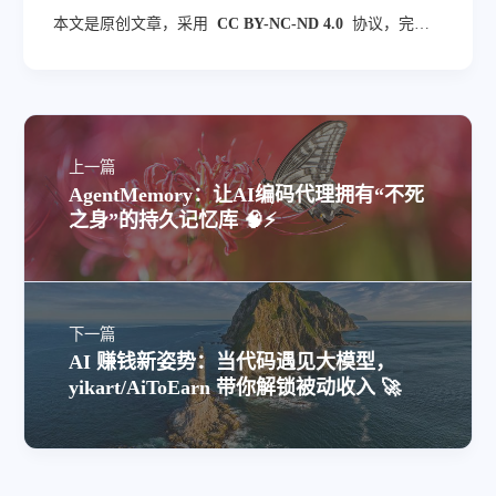
的“终结者”来了 🤖
本文是原创文章，采用
CC BY-NC-ND 4.0
协议，完整
转载请注明来自
blog.veyvin.com
上一篇
AgentMemory：让AI编码代理拥有“不死
之身”的持久记忆库 🧠⚡
下一篇
AI 赚钱新姿势：当代码遇见大模型，
yikart/AiToEarn 带你解锁被动收入 🚀