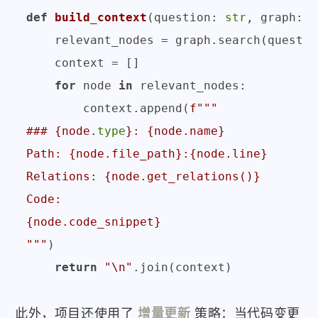
def
build_context
(
question: 
str
, graph: K
    relevant_nodes = graph.search(questio
    context = []

for
 node 
in
 relevant_nodes:

        context.append(
f"""

### 
{node.
type
}
: 
{node.name}
Path: 
{node.file_path}
:
{node.line}
Relations: 
{node.get_relations()}
{node.code_snippet}
"""
)

return
"\n"
此外，项目还使用了
增量更新
策略：当代码变更