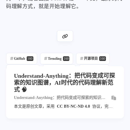
码理解方式，就是开始理解它。
GitHub
160
Trending
160
开源项目
160
每日推荐
160
自动发布
218
自动化
160
Understand-Anything：把代码变成可探
索的知识图谱，AI时代的代码理解新范
Cli
13
式 🧠
Understand-Anything：把代码变成可探索的知识图
谱，AI时代的代码理解新范式 🧠
本文是原创文章，采用
CC BY-NC-ND 4.0
协议，完整
转载请注明来自
blog.veyvin.com