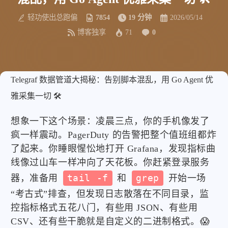
轻功使出总跑偏
7854
19 分钟
2026/05/14
博客独享
71
0
Telegraf 数据管道大揭秘：告别脚本混乱，用 Go Agent 优
雅采集一切 🛠️
想象一下这个场景：凌晨三点，你的手机像发了
疯一样震动。PagerDuty 的告警把整个值班组都炸
了起来。你睡眼惺忪地打开 Grafana，发现指标曲
线像过山车一样冲向了天花板。你赶紧登录服务
器，准备用
tail -f
和
grep
开始一场
“考古式”排查，但发现日志散落在不同目录，监
控指标格式五花八门，有些用 JSON、有些用
CSV、还有些干脆就是自定义的二进制格式。😱