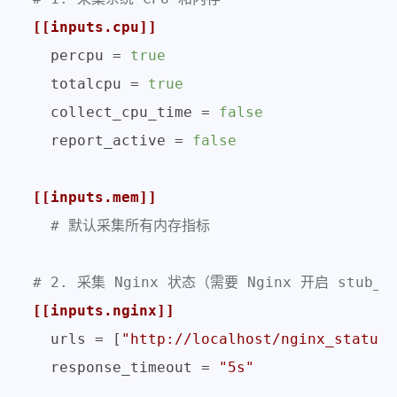
[[inputs.cpu]]
percpu
 = 
true
totalcpu
 = 
true
collect_cpu_time
 = 
false
report_active
 = 
false
[[inputs.mem]]
# 默认采集所有内存指标
# 2. 采集 Nginx 状态（需要 Nginx 开启 stub_s
[[inputs.nginx]]
urls
 = [
"http://localhost/nginx_status"
response_timeout
 = 
"5s"