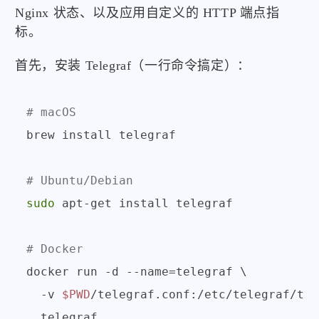
Nginx 状态、以及应用自定义的 HTTP 端点指
标。
首先，安装 Telegraf（一行命令搞定）：
# macOS
brew install telegraf

# Ubuntu/Debian
sudo
 apt-get install telegraf

# Docker
docker run -d --name=telegraf \

  -v 
$PWD
/telegraf.conf:/etc/telegraf/tel