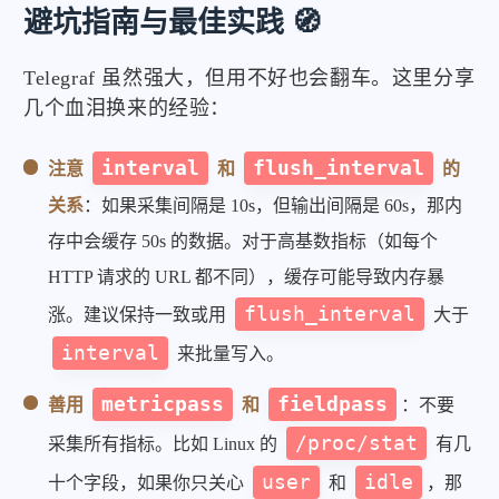
避坑指南与最佳实践 🧭
Telegraf 虽然强大，但用不好也会翻车。这里分享
几个血泪换来的经验：
interval
flush_interval
注意
和
的
关系
：如果采集间隔是 10s，但输出间隔是 60s，那内
存中会缓存 50s 的数据。对于高基数指标（如每个
HTTP 请求的 URL 都不同），缓存可能导致内存暴
flush_interval
涨。建议保持一致或用
大于
interval
来批量写入。
metricpass
fieldpass
善用
和
：不要
/proc/stat
采集所有指标。比如 Linux 的
有几
user
idle
十个字段，如果你只关心
和
，那