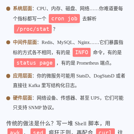
系统层面
：CPU、内存、磁盘、网络……你难道要每
cron job
个指标都写一个
去解析
/proc/stat
？
中间件层面
：Redis、MySQL、Nginx……它们暴露指
INFO
标的方式各不相同，有的是
命令，有的是
status page
，有的是 Prometheus 端点。
应用层面
：你的微服务可能用 StatsD、DogStatsD 或者
直接往 Kafka 里写结构化日志。
硬件层面
：网络设备、传感器、甚至 UPS，它们可能
只支持 SNMP 协议。
传统的做法是什么？写一堆 Shell 脚本，用
awk
、
sed
疯狂正则，再配合
curl
往