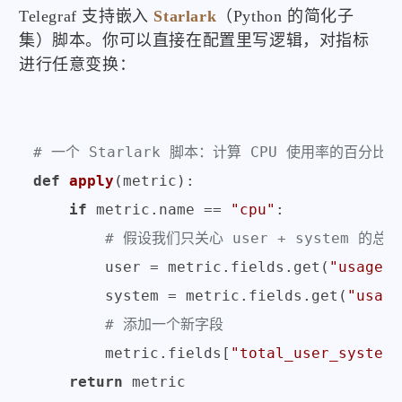
Telegraf 支持嵌入
Starlark
（Python 的简化子
集）脚本。你可以直接在配置里写逻辑，对指标
进行任意变换：
# 一个 Starlark 脚本：计算 CPU 使用率的百分比
def
apply
(
metric
):

if
 metric.name == 
"cpu"
:

# 假设我们只关心 user + system 的总和
        user = metric.fields.get(
"usage_u
        system = metric.fields.get(
"usage
# 添加一个新字段
        metric.fields[
"total_user_system"
return