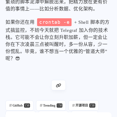
繁琐的脚本泥潭中解脱出来，把精力放在更有价
值的事情上——比如分析数据、优化架构。
如果你还在用
crontab -e
+ Shell 脚本的方
式搞监控，不妨今天就把 Telegraf 加入你的技术
栈。它可能不会让你立刻升职加薪，但一定会让
你在下次凌晨三点被叫醒时，多一份从容，少一
份慌乱。毕竟，谁不想当一个优雅的“管道大师”
呢？😎
GitHub
158
Trending
158
开源项目
158
每日推荐
158
自动发布
216
自动化
158