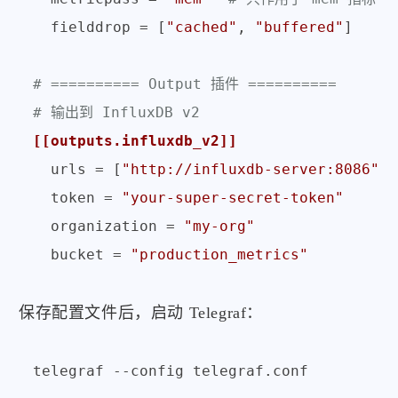
fielddrop
 = [
"cached"
, 
"buffered"
]

# ========== Output 插件 ==========
# 输出到 InfluxDB v2
[[outputs.influxdb_v2]]
urls
 = [
"http://influxdb-server:8086"
]

token
 = 
"your-super-secret-token"
organization
 = 
"my-org"
bucket
 = 
"production_metrics"
保存配置文件后，启动 Telegraf：