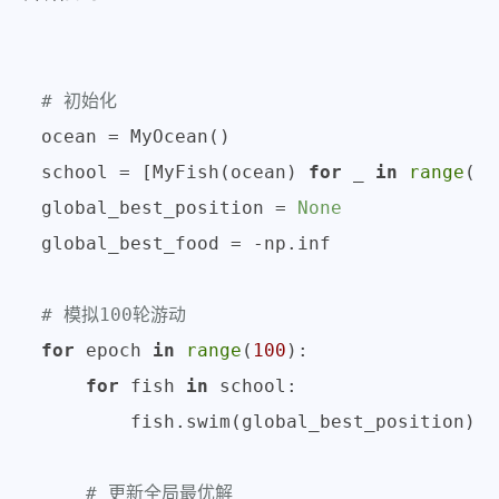
# 初始化
ocean = MyOcean()

school = [MyFish(ocean) 
for
 _ 
in
range
(
20
global_best_position = 
None
global_best_food = -np.inf

# 模拟100轮游动
for
 epoch 
in
range
(
100
):

for
 fish 
in
 school:

        fish.swim(global_best_position)

# 更新全局最优解