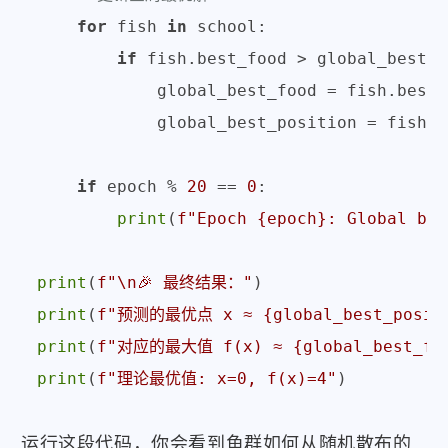
for
 fish 
in
 school:

if
 fish.best_food > global_best_f
            global_best_food = fish.best_f
            global_best_position = fish.b
if
 epoch % 
20
 == 
0
:

print
(
f"Epoch 
{epoch}
: Global bes
print
(
f"\n🎉 最终结果："
print
(
f"预测的最优点 x ≈ 
{global_best_posit
print
(
f"对应的最大值 f(x) ≈ 
{global_best_fo
print
(
f"理论最优值: x=0, f(x)=4"
运行这段代码，你会看到鱼群如何从随机散布的