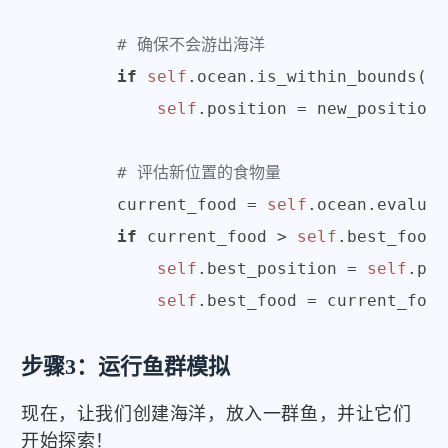
# 确保不会游出海洋
if
self
.ocean.is_within_bounds(ne
self
.position = new_position

# 评估新位置的食物量
        current_food = 
self
.ocean.evaluat
if
 current_food > 
self
.best_food:

self
.best_position = 
self
.pos
self
步骤3：运行鱼群模拟
现在，让我们创建海洋，放入一群鱼，并让它们
开始探索！