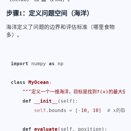
步骤1：定义问题空间（海洋）
海洋定义了问题的边界和评估标准（哪里食物
多）。
import
 numpy 
as
 np

class
MyOcean
:

"""定义一个一维海洋，目标是找到f(x)的最大值"
def
__init__
(
self
):

self
.bounds = [-
10
, 
10
]  
# x的取
def
evaluate
(
self, position
):
