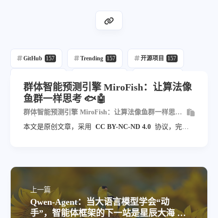
GitHub
157
Trending
157
开源项目
157
每日推荐
157
自动发布
215
自动化
157
群体智能预测引擎 MiroFish：让算法像
鱼群一样思考 🐟🤖
群体智能预测引擎 MiroFish：让算法像鱼群一样思考
🐟🤖
本文是原创文章，采用
CC BY-NC-ND 4.0
协议，完整
转载请注明来自
blog.veyvin.com
上一篇
Qwen-Agent：当大语言模型学会“动
手”，智能体框架的下一站是星辰大海 🚀