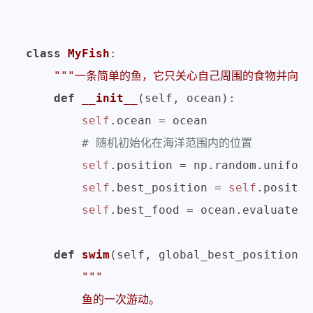
class
MyFish
:

"""一条简单的鱼，它只关心自己周围的食物并向更
def
__init__
(
self, ocean
):

self
.ocean = ocean

# 随机初始化在海洋范围内的位置
self
.position = np.random.uniform
self
.best_position = 
self
.position
self
.best_food = ocean.evaluate(
s
def
swim
(
self, global_best_position=
N
"""

        鱼的一次游动。
