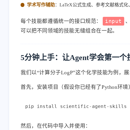
学术写作辅助
：LaTeX公式生成、参考文献格式
每个技能都遵循统一的接口规范：
input
可以把不同领域的技能无缝组合在一起。
互动
5分钟上手：让Agent学会第一个技
最近评论
我们以“计算分子LogP”这个化学技能为例，展
首先，安装项目（假设你已经有了Python环境
stonewu
<p>又改回用七牛云内部的
SSL证书😒</p>
11-13-2025
然后，在代码中导入并使用：