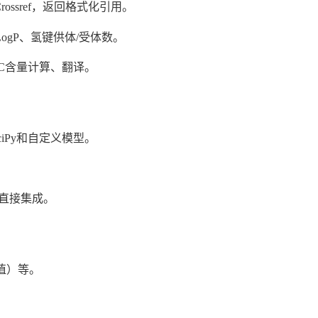
Crossref，返回格式化引用。
LogP、氢键供体/受体数。
、GC含量计算、翻译。
ciPy和自定义模型。
。
直接集成。
值）等。