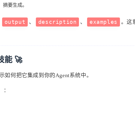
化、摘要生成。
、
output
、
description
、
examples
。这
标签
能 🚀
寻找感兴趣的领域
示如何把它集成到你的Agent系统中。
）：
69
0
2
1
Ai
API
C++
事件系统
容器
159
13
1
159
自动化
Cli
Delegate
GitHub
4
10
2
7
Rust
画符的道友
去除心魔
邪修
0
0
1
19
天机推演
储物袋
云渲染
UE5