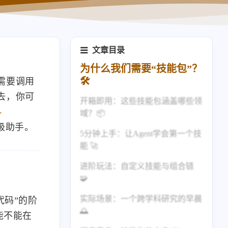
文章目录
为什么我们需要“技能包”？
🛠️
需要调用
去，你可
开箱即用：这些技能包涵盖哪些领
-
域？📦
超级助手。
5分钟上手：让Agent学会第一个技
1. 研究与科学 🧪
能 🚀
2. 工程与分析 🔧
进阶玩法：自定义技能与组合链
3. 金融与写作 💰
🧩
实际场景：一个跨学科研究的早晨
创建自定义技能
代码”的阶
🌅
能不能在
技能链：从分子到报告