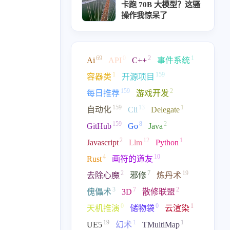
卡跑 70B 大模型？这骚
操作我惊呆了
69
0
2
1
Ai
API
C++
事件系统
1
159
容器类
开源项目
159
2
每日推荐
游戏开发
159
13
1
自动化
Cli
Delegate
159
8
2
GitHub
Go
Java
2
12
1
Javascript
Llm
Python
4
10
Rust
画符的道友
2
7
19
去除心魔
邪修
炼丹术
3
7
2
傀儡术
3D
散修联盟
0
0
1
天机推演
储物袋
云渲染
19
1
1
UE5
幻术
TMultiMap