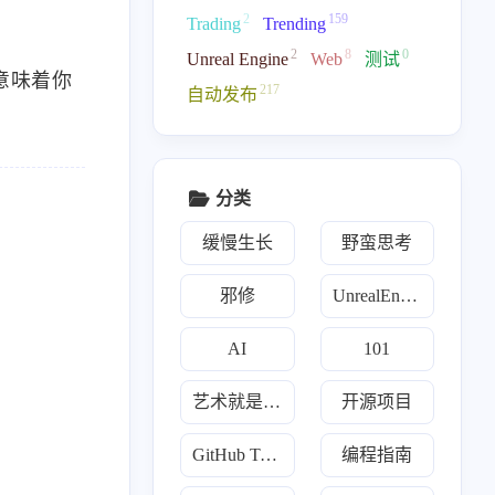
2
159
Trading
Trending
2
8
0
Unreal Engine
Web
测试
意味着你
217
自动发布
分类
缓慢生长
野蛮思考
邪修
UnrealEngine
1
159
159
2
类
开源项目
每日推荐
游戏开发
AI
101
8
2
2
12
1
Go
Java
Javascript
Llm
Python
艺术就是爆炸
开源项目
19
3
7
2
炼丹术
傀儡术
3D
散修联盟
GitHub Trending
编程指南
1
1
2
159
幻术
TMultiMap
Trading
Trending