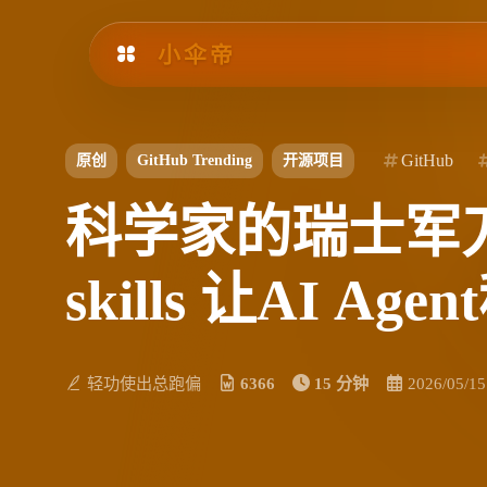
小伞帝
GitHub
原创
GitHub Trending
开源项目
科学家的瑞士军刀：K-De
skills 让AI A
轻功使出总跑偏
6366
15 分钟
2026/05/15