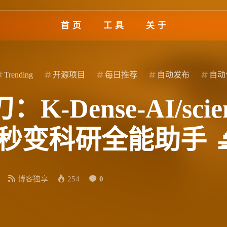
首页
工具
关于
Trending
开源项目
每日推荐
自动发布
自动
nse-AI/scientif
gent秒变科研全能助手 
博客独享
254
0