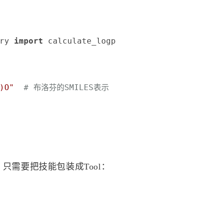
2
8
0
Unreal Engine
Web
测试
自动发
ry 
import
 calculate_logp

八月 2026
七月 2026
7
31
篇
篇
)O"
# 布洛芬的SMILES表示
四月 2026
三月 2026
26
53
篇
篇
十二月 2025
十一月 2025
22
95
篇
篇
架，只需要把技能包装成Tool：
五月 2025
1
篇