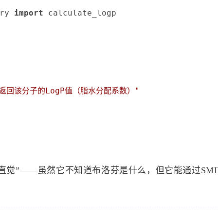
ry 
import
 calculate_logp

，返回该分子的LogP值（脂水分配系数）"
“直觉”——虽然它不知道布洛芬是什么，但它能通过SMI