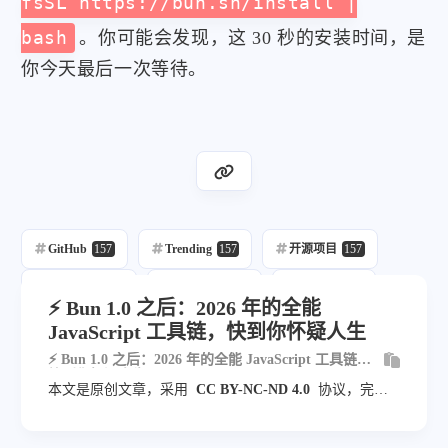
fsSL https://bun.sh/install |
bash
。你可能会发现，这 30 秒的安装时间，是
你今天最后一次等待。
GitHub
157
Trending
157
开源项目
157
每日推荐
157
自动发布
215
自动化
157
⚡ Bun 1.0 之后：2026 年的全能
JavaScript 工具链，快到你怀疑人生
Javascript
2
Java
2
⚡ Bun 1.0 之后：2026 年的全能 JavaScript 工具链，
快到你怀疑人生
本文是原创文章，采用
CC BY-NC-ND 4.0
协议，完整
转载请注明来自
blog.veyvin.com