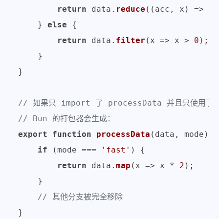
return
 data.
reduce
(
(
acc, x
) =>
 ac
    } 
else
 {

return
 data.
filter
(
x
 =>
 x > 
0
);

    }

}

// 如果只 import 了 processData 并且只使用了 
// Bun 的打包器会生成：
export
function
processData
(
data, mode
) {

if
 (mode === 
'fast'
) {

return
 data.
map
(
x
 =>
 x * 
2
);

    }

// 其他分支被完全移除