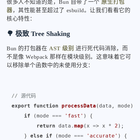
很多人不知道的是，Bun 自带了一个
原生打包
器
，其性能甚至超过了 esbuild。让我们看看它的
核心特性：
🌳 极致 Tree Shaking
Bun 的打包器在
AST 级别
进行死代码消除，而
不是像 Webpack 那样在模块级别。这意味着它可
以移除单个函数中的未使用分支：
// 源代码
export
function
processData
(
data, mode
) {

if
 (mode === 
'fast'
) {

return
 data.
map
(
x
 =>
 x * 
2
);

    } 
else
if
 (mode === 
'accurate'
) {
